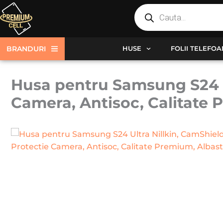
Products
Skip
search
to
content
BRANDURI
HUSE
FOLII TELEFO
Husa pentru Samsung S24 Ul
Camera, Antisoc, Calitate 