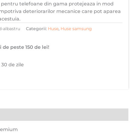
e pentru telefoane din gama protejeaza in mod
 impotriva deteriorarilor mecanice care pot aparea
 acestuia.
d-albastru
Categorii:
Huse
,
Huse samsung
 de peste 150 de lei!
 30 de zile
 Premium