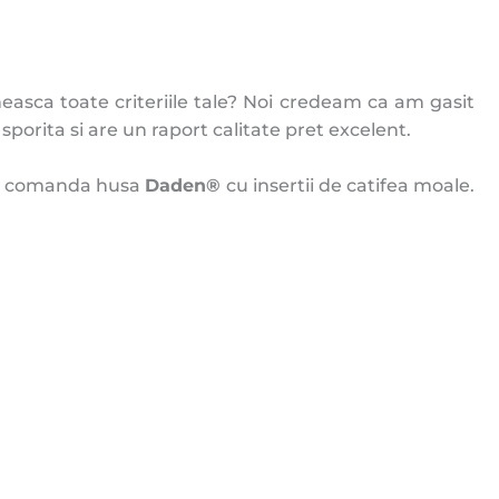
easca toate criteriile tale? Noi credeam ca am gasit
porita si are un raport calitate pret excelent.
i si comanda husa
Daden®
cu insertii de catifea moale.