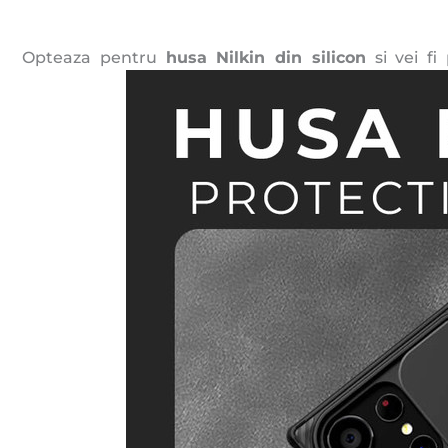
Opteaza pentru
husa Nilkin
din silicon
si vei fi