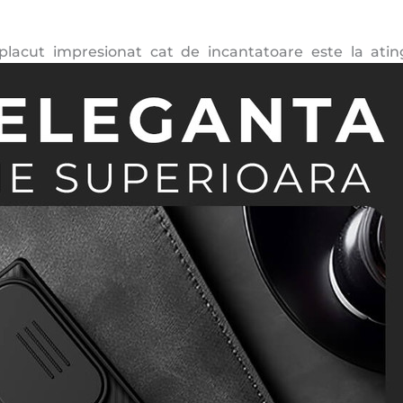
 placut impresionat cat de incantatoare este la atin