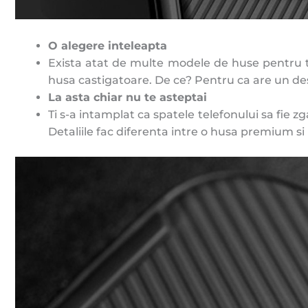
O alegere inteleapta
Exista atat de multe modele de huse pentru te
husa castigatoare. De ce? Pentru ca are un desig
La asta chiar nu te asteptai
Ti s-a intamplat ca spatele telefonului sa fie 
Detaliile fac diferenta intre o husa premium si 