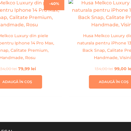
Prețul
Prețul
Prețul
-40%
inițial
curent
inițial
a
este:
a
fost:
79,99 lei.
fost:
134,00 lei.
134,00 l
elkco Luxury din piele
Husa Melkco Luxury di
pentru Iphone 14 Pro Max,
naturala pentru iPhone 13
nap, Calitate Premium,
Back Snap, Calitate P
Handmade, Rosu
Handmade, Visin
134,00
lei
79,99
lei
134,00
lei
99,00
l
ADAUGĂ ÎN COȘ
ADAUGĂ ÎN COȘ