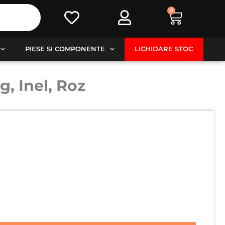
0
Cart
PIESE SI COMPONENTE
LICHIDARE STOC
, Inel, Roz