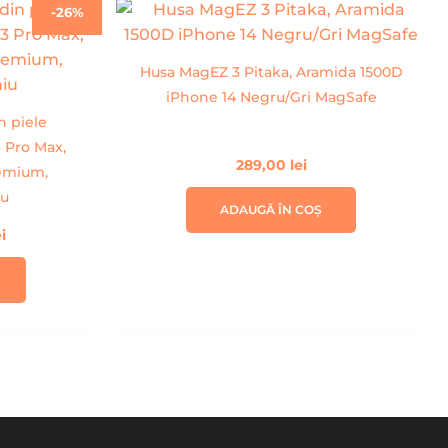
Prețul
-26%
curent
este:
99,00 lei.
Husa MagEZ 3 Pitaka, Aramida 1500D
ei.
iPhone 14 Negru/Gri MagSafe
n piele
 Pro Max,
289,00
lei
remium,
iu
ADAUGĂ ÎN COȘ
ei