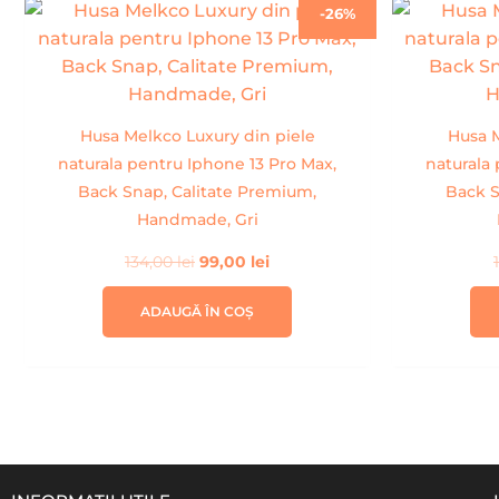
Prețul
Prețul
-26%
inițial
curent
a
este:
fost:
99,00 lei.
134,00 lei.
Husa Melkco Luxury din piele
Husa M
naturala pentru Iphone 13 Pro Max,
naturala 
Back Snap, Calitate Premium,
Back S
Handmade, Gri
134,00
lei
99,00
lei
ADAUGĂ ÎN COȘ