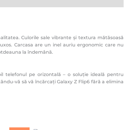
itatea. Culorile sale vibrante și textura mătăsoasă
 luxos. Carcasa are un inel auriu ergonomic care nu
ntotdeauna la îndemână.
l telefonul pe orizontală – o soluție ideală pentru
țându-vă să vă încărcați Galaxy Z Flip6 fără a elimina