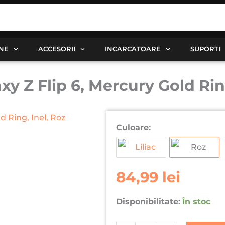
ANE
ACCESORII
INCARCATOARE
SUPORTI
 Z Flip 6, Mercury Gold Ring
Cantitate
Culoare:
Husa
pentru
Samsung
Galaxy
84,99
lei
Z
Flip
Disponibilitate:
În stoc
6,
Mercury