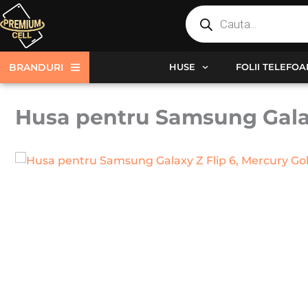
Products
Skip
search
to
content
BRANDURI
HUSE
FOLII TELEFO
Husa pentru Samsung Galaxy