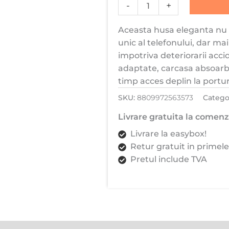
Gold
-
+
Ring,
Aceasta husa eleganta nu n
Inel,
unic al telefonului, dar ma
Roz
impotriva deteriorarii acci
adaptate, carcasa absoarbe
timp acces deplin la portur
SKU:
8809972563573
Catego
Livrare gratuita la comenzi
Livrare la easybox!
Retur gratuit in primele
Pretul include TVA