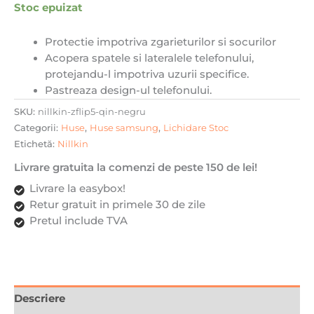
Stoc epuizat
fost:
59,99 lei.
84,99 lei.
Protectie impotriva zgarieturilor si socurilor
Acopera spatele si lateralele telefonului,
protejandu-l impotriva uzurii specifice.
Pastreaza design-ul telefonului.
SKU:
nillkin-zflip5-qin-negru
Categorii:
Huse
,
Huse samsung
,
Lichidare Stoc
Etichetă:
Nillkin
Livrare gratuita la comenzi de peste 150 de lei!
Livrare la easybox!
Retur gratuit in primele 30 de zile
Pretul include TVA
Descriere