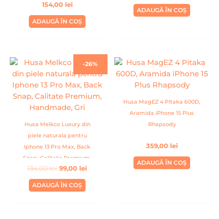
154,00
lei
Din Microfibra, Handmade,
ADAUGĂ ÎN COȘ
Albastru
ADAUGĂ ÎN COȘ
Prețul
Prețul
-26%
inițial
curent
a
este:
fost:
99,00 lei.
134,00 lei.
Husa MagEZ 4 Pitaka 600D,
Aramida iPhone 15 Plus
Husa Melkco Luxury din
Rhapsody
piele naturala pentru
359,00
lei
Iphone 13 Pro Max, Back
Snap, Calitate Premium,
ADAUGĂ ÎN COȘ
134,00
lei
99,00
lei
Handmade, Gri
ADAUGĂ ÎN COȘ