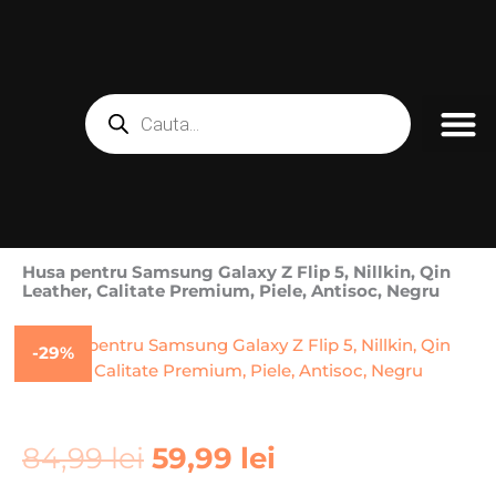
Skip
to
content
Products
search
Husa pentru Samsung Galaxy Z Flip 5, Nillkin, Qin
Leather, Calitate Premium, Piele, Antisoc, Negru
-29%
Prețul
Prețul
84,99
lei
59,99
lei
inițial
curent
a
este: