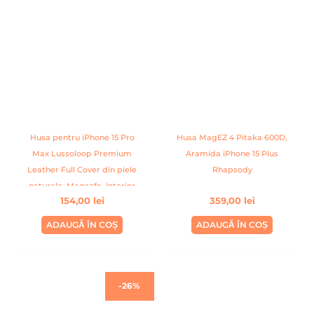
Husa pentru iPhone 15 Pro
Husa MagEZ 4 Pitaka 600D,
Max Lussoloop Premium
Aramida iPhone 15 Plus
Leather Full Cover din piele
Rhapsody
naturala, Magsafe, Interior
154,00
lei
359,00
lei
Din Microfibra, Handmade,
Fuchsia
ADAUGĂ ÎN COȘ
ADAUGĂ ÎN COȘ
Prețul
Prețul
-26%
inițial
curent
a
este: