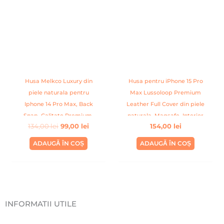
fost:
99,00 lei.
134,00 lei.
Husa Melkco Luxury din
Husa pentru iPhone 15 Pro
piele naturala pentru
Max Lussoloop Premium
Iphone 14 Pro Max, Back
Leather Full Cover din piele
Snap, Calitate Premium,
naturala, Magsafe, Interior
134,00
lei
99,00
lei
154,00
lei
Handmade, Albastru inchis
Din Microfibra, Handmade,
Portocaliu
ADAUGĂ ÎN COȘ
ADAUGĂ ÎN COȘ
INFORMATII UTILE