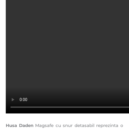
Husa Daden
Magsafe cu snur detasabil reprezinta o