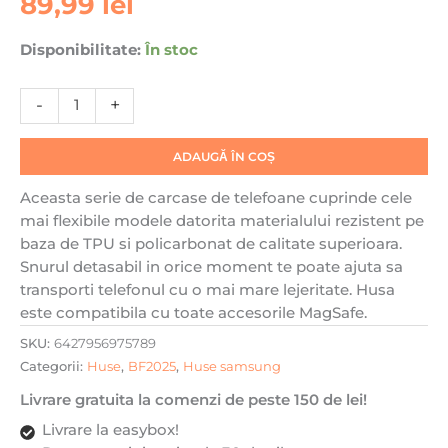
89,99
lei
S25
Plus
Disponibilitate:
În stoc
DaDen®,
Snur
detasabil,
-
+
Antisoc,
Protectie
ADAUGĂ ÎN COȘ
Superioara,
Bumper
Aceasta serie de carcase de telefoane cuprinde cele
interior,
mai flexibile modele datorita materialului rezistent pe
Magsafe,
baza de TPU si policarbonat de calitate superioara.
Transparenta
Snurul detasabil in orice moment te poate ajuta sa
cu
transporti telefonul cu o mai mare lejeritate. Husa
Portocaliu
este compatibila cu toate accesorile MagSafe.
SKU:
6427956975789
Categorii:
Huse
,
BF2025
,
Huse samsung
Livrare gratuita la comenzi de peste 150 de lei!
Livrare la easybox!