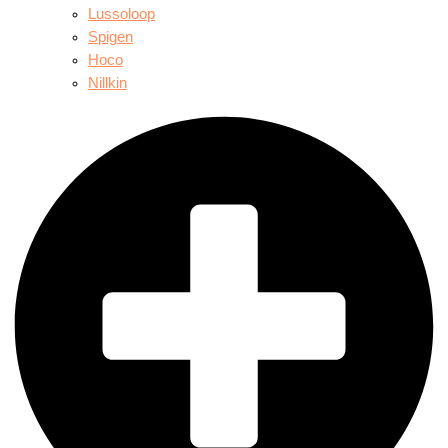
Lussoloop
Spigen
Hoco
Nillkin