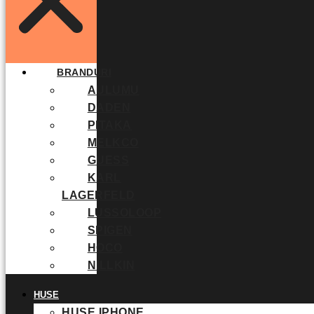
BRANDURI
AULUMU
DADEN
PITAKA
MELKCO
GUESS
KARL
LAGERFELD
LUSSOLOOP
SPIGEN
HOCO
NILLKIN
HUSE
HUSE IPHONE