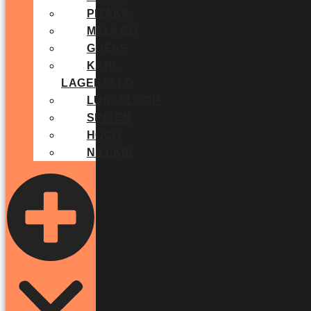
Cart
PITAKA
MELKCO
GUESS
KARL
LAGERFELD
LUSSOLOOP
SPIGEN
HOCO
NILLKIN