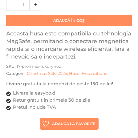
Antisoc,
-
+
Protectie
Camera,
ADAUGĂ ÎN COȘ
Margini
Metalizate,
Aceasta husa este compatibila cu tehnologia
Transparenta
MagSafe, permitand o conectare magnetica
cu
rapida si o incarcare wireless eficienta, fara a
Margini
fi nevoie sa o indepartezi.
Roz
SKU:
17-pro-max-luxury-roz
Categorii:
Christmas Sale 2025
,
Huse
,
Huse iphone
Livrare gratuita la comenzi de peste 150 de lei!
Livrare la easybox!
Retur gratuit in primele 30 de zile
Pretul include TVA
ADAUGA LA FAVORITE!