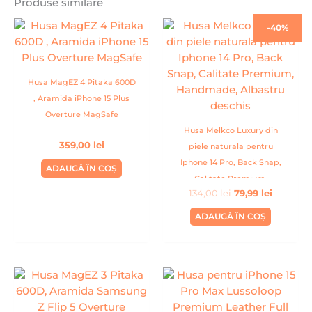
Produse similare
Prețul
Prețul
-40%
inițial
curent
a
este:
fost:
79,99 lei.
134,00 lei.
Husa MagEZ 4 Pitaka 600D
, Aramida iPhone 15 Plus
Overture MagSafe
Husa Melkco Luxury din
359,00
lei
piele naturala pentru
Iphone 14 Pro, Back Snap,
ADAUGĂ ÎN COȘ
Calitate Premium,
134,00
lei
79,99
lei
Handmade, Albastru
deschis
ADAUGĂ ÎN COȘ