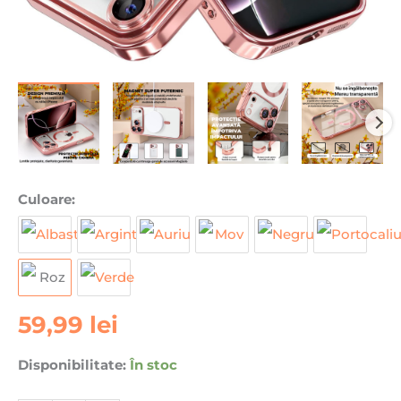
Cantitate
Culoare:
Husa
pentru
iPhone
17
Pro
59,99
lei
Max
DaDen®
MagSafe
Disponibilitate:
În stoc
Luxury,