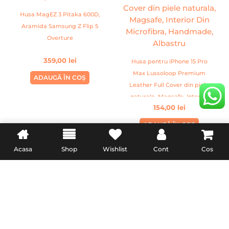
Husa MagEZ 3 Pitaka 600D,
Aramida Samsung Z Flip 5
Overture
359,00
lei
Husa pentru iPhone 15 Pro
Max Lussoloop Premium
ADAUGĂ ÎN COȘ
Leather Full Cover din piele
naturala, Magsafe, Interior
154,00
lei
Din Microfibra, Handmade,
Albastru
ADAUGĂ ÎN COȘ
Acasa
Shop
Wishlist
Cont
Cos
INFORMATII UTILE
LEGAL
Livrare
Termeni & Conditii
Politica de retur
Confidentialitate