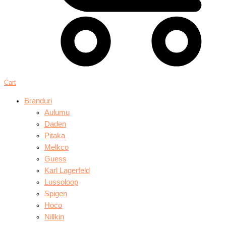
Cart
Branduri
Aulumu
Daden
Pitaka
Melkco
Guess
Karl Lagerfeld
Lussoloop
Spigen
Hoco
Nillkin