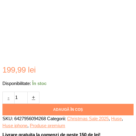
Cantitate
199,99
lei
Husa
pentru
Disponibilitate:
În stoc
iPhone
17
-
+
Pro
Max
ADAUGĂ ÎN COȘ
Daden®
SKU:
6427956094268
Categorii:
Christmas Sale 2025
,
Huse
,
Armor
Huse iphone
,
Produse premium
Pro
Livrare gratuita la comenzi de peste 150 de lei!
din