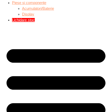
Piese si componente
Acumulatori/Baterie
Display
Lichidare stoc