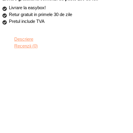
fibra
Livrare la easybox!
de
Retur gratuit in primele 30 de zile
aramida/Kevlar,
Pretul include TVA
MagSafe
Integrat,
Descriere
Margini
Recenzii (0)
portejate,
Protectie
Antisoc,
Camera
Ultra
Safe,
Negru