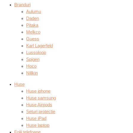
Branduri
Aulumu
Daden
Pitaka
Melkco
Guess
Karl Lagerfeld
Lussoloop
Spigen
Hoco
Nillkin
Huse
Huse iphone
Huse samsung
Huse Airpods
Seturi protectie
Huse iPad
Huse laptop
Folii telefoane