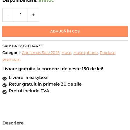
Disponibilitate:
În stoc
iPhone
17
-
+
Pro
DaDen®
Silicon
ADAUGĂ ÎN COȘ
MagSafe,
Incarcare
SKU:
6427956094435
Wireless,
Categorii:
Christmas Sale 2025
,
Huse
,
Huse iphone
,
Produse
Protectie
premium
Camera,
Livrare gratuita la comenzi de peste 150 de lei!
Antisoc,
Protectie
Livrare la easybox!
Action
Retur gratuit in primele 30 de zile
Button,
Pretul include TVA
Portocaliu
Descriere