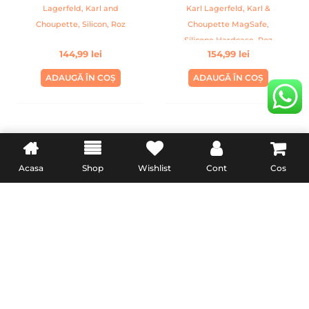
Lagerfeld, Karl and
Karl Lagerfeld, Karl &
Choupette, Silicon, Roz
Choupette MagSafe,
Silicone Hardcase, Roz
144,99
lei
154,99
lei
ADAUGĂ ÎN COȘ
ADAUGĂ ÎN COȘ
INFORMATII UTILE
LEGAL
Acasa
Shop
Wishlist
Cont
Cos
Livrare
Termeni & Conditii
Politica de retur
Confidentialitate
Formular de retur
Politica Cookies
Garanție și conformitate