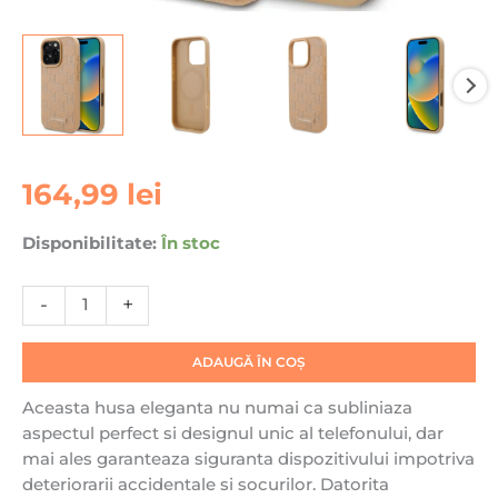
Cantitate
164,99
lei
Husa
pentru
Disponibilitate:
În stoc
iPhone
16
-
+
Pro
Karl
Lagerfeld,
ADAUGĂ ÎN COȘ
Leather
Aceasta husa eleganta nu numai ca subliniaza
Monogram
aspectul perfect si designul unic al telefonului, dar
Metal
mai ales garanteaza siguranta dispozitivului impotriva
Logo
deteriorarii accidentale si socurilor. Datorita
MagSafe,