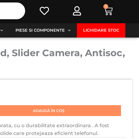
0
Cart
PIESE SI COMPONENTE
LICHIDARE STOC
, Slider Camera, Antisoc,
ADAUGĂ ÎN COȘ
rata, cu o durabilitate extraordinara . A fost
solide care protejeaza eficient telefonul.