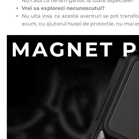
Nu-i asa ca ne-am gandit la toate aspectele?
Vrei sa explorezi necunoscutul?
Nu uita insa ca aceste aventuri se pot transfor
acum, cu ajutorul husei de protectie, nu mai e