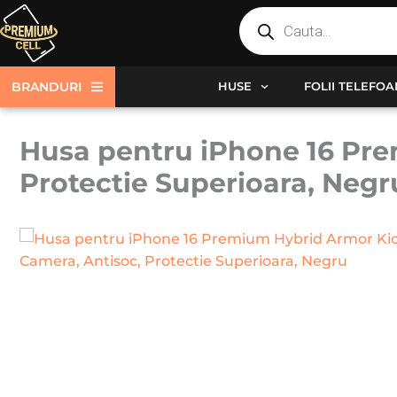
Products
Skip
search
to
content
BRANDURI
HUSE
FOLII TELEFO
Husa pentru iPhone 16 Pre
Protectie Superioara, Negr