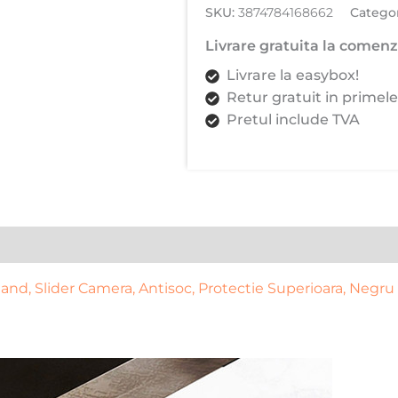
SKU:
3874784168662
Categor
Kickstand,
Slider
Livrare gratuita la comenzi
Camera,
Livrare la easybox!
Antisoc,
Retur gratuit in primele
Protectie
Pretul include TVA
Superioara,
Negru
d, Slider Camera, Antisoc, Protectie Superioara, Negru