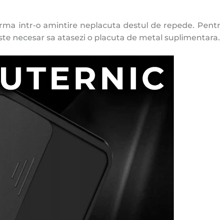
ma intr-o amintire neplacuta destul de repede. Pentru a
ste necesar sa atasezi o placuta de metal suplimentara.