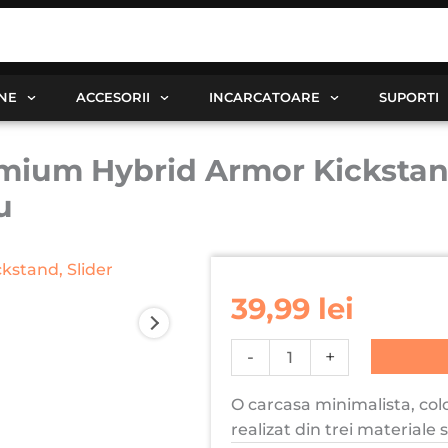
ANE
ACCESORII
INCARCATOARE
SUPORTI
mium Hybrid Armor Kickstand
u
Cantitate
Husa
39,99
lei
pentru
iPhone
-
+
16
Premium
O carcasa minimalista, colo
Hybrid
realizat din trei materiale 
Armor