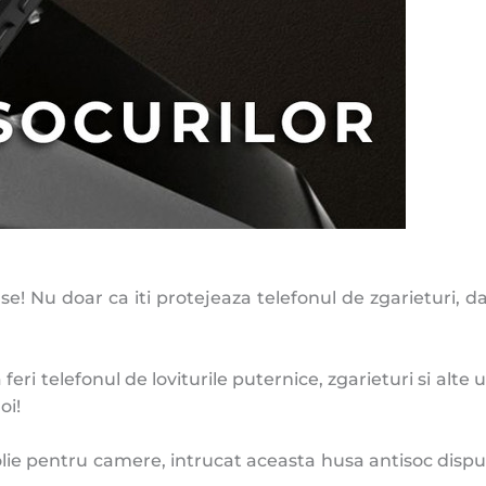
e! Nu doar ca iti protejeaza telefonul de zgarieturi, d
a feri telefonul de loviturile puternice, zgarieturi si al
oi!
olie pentru camere, intrucat aceasta husa antisoc disp