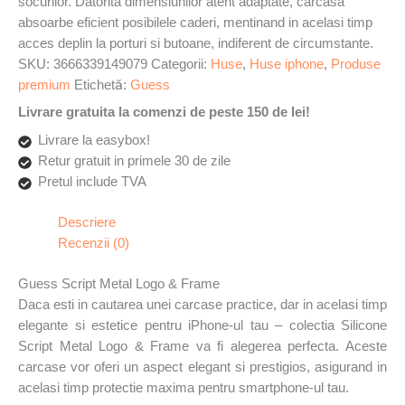
socurilor. Datorita dimensiunilor atent adaptate, carcasa
absoarbe eficient posibilele caderi, mentinand in acelasi timp
acces deplin la porturi si butoane, indiferent de circumstante.
SKU:
3666339149079
Categorii:
Huse
,
Huse iphone
,
Produse
premium
Etichetă:
Guess
Livrare gratuita la comenzi de peste 150 de lei!
Livrare la easybox!
Retur gratuit in primele 30 de zile
Pretul include TVA
Descriere
Recenzii (0)
Guess Script Metal Logo & Frame
Daca esti in cautarea unei carcase practice, dar in acelasi timp
elegante si estetice pentru iPhone-ul tau – colectia Silicone
Script Metal Logo & Frame va fi alegerea perfecta. Aceste
carcase vor oferi un aspect elegant si prestigios, asigurand in
acelasi timp protectie maxima pentru smartphone-ul tau.