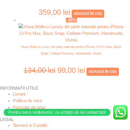
359,00
lei
ADAUGĂ ÎN COȘ
-26%
Husa Melkco Luxury din piele naturala pentru iPhone 13 Pro Max, Back
Snap, Calitate Premium, Handmade, Visiniu
134,00
lei
99,00
lei
ADAUGĂ ÎN COȘ
INFORMATII UTILE
Livrare
Politica de retur
Formular de retur
Pentru orice nelămurire, nu ezitați să ne contactați!
LEGAL
Termeni & Conditii