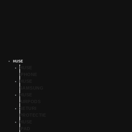
HUSE
HUSE
IPHONE
HUSE
SAMSUNG
HUSE
AIRPODS
SETURI
PROTECTIE
HUSE
IPAD