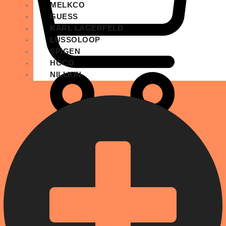
MELKCO
GUESS
KARL LAGERFELD
LUSSOLOOP
SPIGEN
HOCO
NILLKIN
Cart