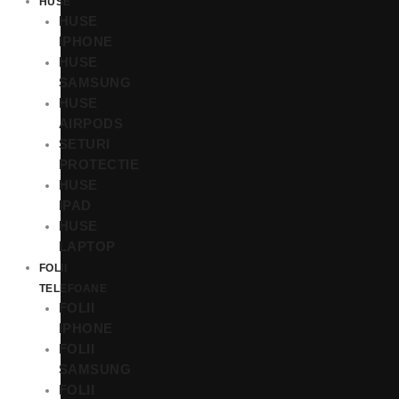
HUSE
HUSE
IPHONE
HUSE
SAMSUNG
HUSE
AIRPODS
SETURI
PROTECTIE
HUSE
IPAD
HUSE
LAPTOP
FOLII
TELEFOANE
FOLII
IPHONE
FOLII
SAMSUNG
FOLII