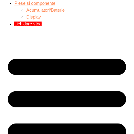
Piese si componente
Acumulatori/Baterie
Display
Lichidare stoc