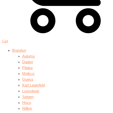
Cart
Branduri
Aulumu
Daden
Pitaka
Melkco
Guess
Karl Lagerfeld
Lussoloop
Spigen
Hoco
Nillkin