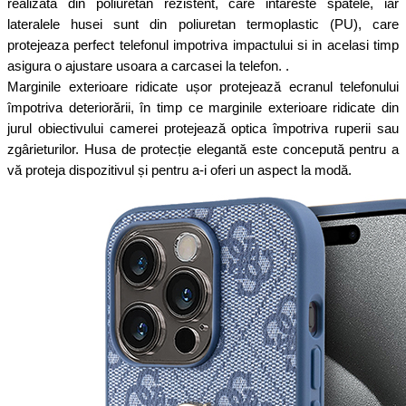
realizata din poliuretan rezistent, care intareste spatele, iar
lateralele husei sunt din poliuretan termoplastic (PU), care
protejeaza perfect telefonul impotriva impactului si in acelasi timp
asigura o ajustare usoara a carcasei la telefon. .
Marginile exterioare ridicate ușor protejează ecranul telefonului
împotriva deteriorării, în timp ce marginile exterioare ridicate din
jurul obiectivului camerei protejează optica împotriva ruperii sau
zgârieturilor. Husa de protecție elegantă este concepută pentru a
vă proteja dispozitivul și pentru a-i oferi un aspect la modă.