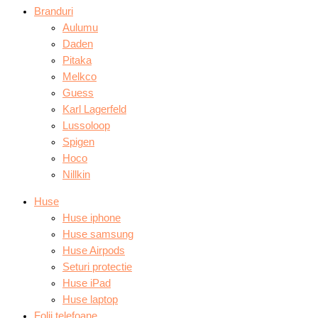
Branduri
Aulumu
Daden
Pitaka
Melkco
Guess
Karl Lagerfeld
Lussoloop
Spigen
Hoco
Nillkin
Huse
Huse iphone
Huse samsung
Huse Airpods
Seturi protectie
Huse iPad
Huse laptop
Folii telefoane