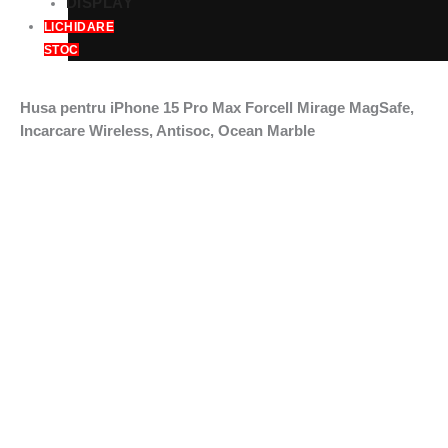
DISPLAY
LICHIDARE
STOC
Husa pentru iPhone 15 Pro Max Forcell Mirage MagSafe,
Incarcare Wireless, Antisoc, Ocean Marble
Prețul
Prețul
Prețul
Prețul
inițial
inițial
curent
curent
a
a
este:
este:
fost:
fost:
79,99 lei.
79,99 lei.
154,00 lei.
134,00 lei.