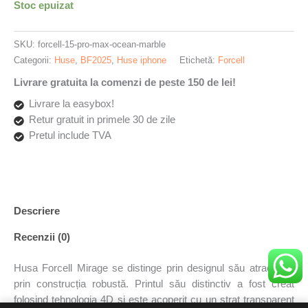
Stoc epuizat
SKU:
forcell-15-pro-max-ocean-marble
Categorii:
Huse
,
BF2025
,
Huse iphone
Etichetă:
Forcell
Livrare gratuita la comenzi de peste 150 de lei!
Livrare la easybox!
Retur gratuit in primele 30 de zile
Pretul include TVA
Descriere
Recenzii (0)
Husa Forcell Mirage se distinge prin designul său atractiv și
prin construcția robustă. Printul său distinctiv a fost creat
folosind tehnologia 4D și este acoperit cu un strat transparent