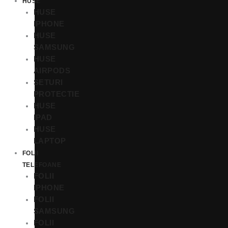
HUSE
HUSE
IPHONE
HUSE
SAMSUNG
HUSE
AIRPODS
SETURI
PROTECTIE
HUSE
IPAD
HUSE
LAPTOP
FOLII
TELEFOANE
FOLII
IPHONE
FOLII
SAMSUNG
FOLII