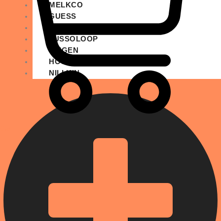
MELKCO
GUESS
KARL LAGERFELD
LUSSOLOOP
SPIGEN
HOCO
NILLKIN
Cart