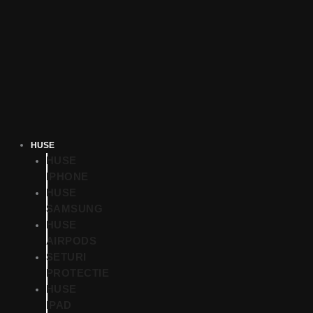
HUSE
HUSE
IPHONE
HUSE
SAMSUNG
HUSE
AIRPODS
SETURI
PROTECTIE
HUSE
IPAD