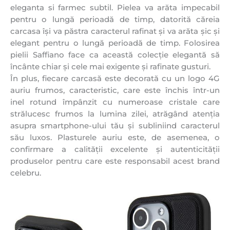
eleganta si farmec subtil. Pielea va arăta impecabil
pentru o lungă perioadă de timp, datorită căreia
carcasa își va păstra caracterul rafinat și va arăta șic și
elegant pentru o lungă perioadă de timp. Folosirea
pielii Saffiano face ca această colecție elegantă să
încânte chiar și cele mai exigente și rafinate gusturi.
În plus, fiecare carcasă este decorată cu un logo 4G
auriu frumos, caracteristic, care este închis într-un
inel rotund împânzit cu numeroase cristale care
strălucesc frumos la lumina zilei, atrăgând atenția
asupra smartphone-ului tău și subliniind caracterul
său luxos. Plasturele auriu este, de asemenea, o
confirmare a calității excelente și autenticității
produselor pentru care este responsabil acest brand
celebru.