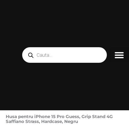
Skip
to
content
Products
search
Husa pentru iPhone 15 Pro Guess, Grip Stand 4G
Saffiano Strass, Hardcase, Negru