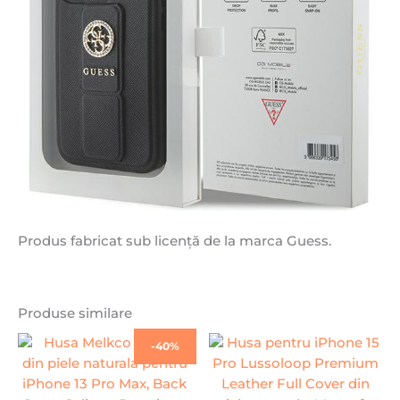
Produs fabricat sub licență de la marca Guess.
Produse similare
Prețul
Prețul
-40%
inițial
curent
a
este:
fost:
79,99 lei.