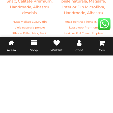
134,00 lei.
Husa Melkco Luxury din
Husa pentru iPhone 15 Pro
piele naturala pentru
Lussoloop Premium
iPhone 13 Pro Max, Back
Leather Full Cover din piele
Snap, Calitate Premium,
naturala, Magsafe, Interior
134,00
lei
79,99
lei
154,00
lei
Handmade, Albastru
Din Microfibra, Handmade,
Acasa
Shop
Wishlist
Cont
Cos
deschis
Albastru
ADAUGĂ ÎN COȘ
ADAUGĂ ÎN COȘ
Prețul
Prețul
-48%
inițial
curent
a
este:
fost:
79,99 lei.
154,00 lei.
Husa pentru iPhone 15 Plus