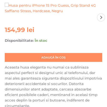
Cantitate
154,99
lei
Husa
pentru
Disponibilitate:
În stoc
iPhone
15
Pro
ADAUGĂ ÎN COȘ
Guess,
Grip
Aceasta husa eleganta nu numai ca subliniaza
Stand
aspectul perfect si designul unic al telefonului, dar
4G
mai ales garanteaza siguranta dispozitivului impotriva
Saffiano
deteriorarii accidentale si socurilor. Datorita
Strass,
dimensiunilor atent adaptate, carcasa absoarbe
Hardcase,
eficient posibilele caderi, mentinand in acelasi timp
Negru
acces deplin la porturi si butoane, indiferent de
circumstante.