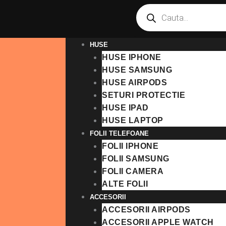
Products
Skip
search
to
content
HUSE
HUSE IPHONE
HUSE SAMSUNG
HUSE AIRPODS
SETURI PROTECTIE
HUSE IPAD
HUSE LAPTOP
FOLII TELEFOANE
FOLII IPHONE
FOLII SAMSUNG
FOLII CAMERA
ALTE FOLII
ACCESORII
ACCESORII AIRPODS
ACCESORII APPLE WATCH