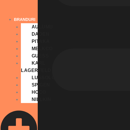
BRANDURI
AULUMU
DADEN
PITAKA
MELKCO
GUESS
KARL
LAGERFELD
LUSSOLOOP
SPIGEN
HOCO
NILLKIN