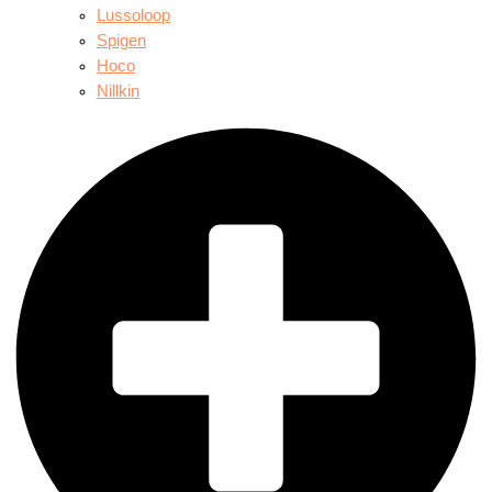
Lussoloop
Spigen
Hoco
Nillkin