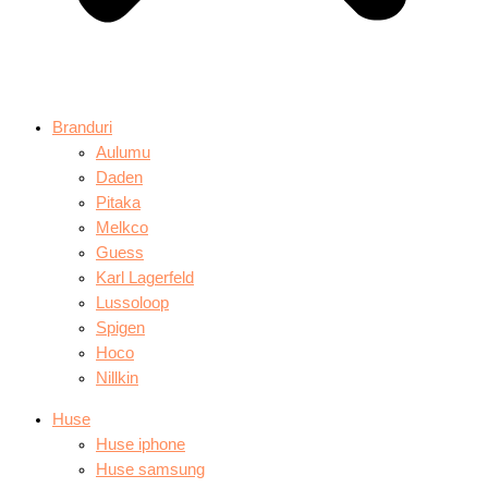
Branduri
Aulumu
Daden
Pitaka
Melkco
Guess
Karl Lagerfeld
Lussoloop
Spigen
Hoco
Nillkin
Huse
Huse iphone
Huse samsung