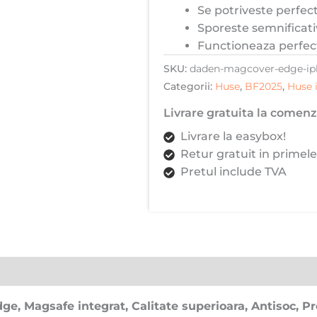
Se potriveste perfect
Edge,
Sporeste semnificati
Magsafe
Functioneaza perfec
integrat,
Calitate
SKU:
daden-magcover-edge-ip
superioara,
Categorii:
Huse
,
BF2025
,
Huse 
Antisoc,
Livrare gratuita la comenzi
Protectie
Livrare la easybox!
colturi,
Retur gratuit in primele
Transparenta
Pretul include TVA
cu
margini
Mov
 Magsafe integrat, Calitate superioara, Antisoc, Pro