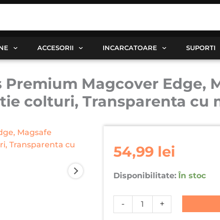
ANE
ACCESORII
INCARCATOARE
SUPORTI
s Premium Magcover Edge, Ma
ctie colturi, Transparenta cu
Cantitate
Husa
54,99
lei
pentru
iPhone
Disponibilitate:
În stoc
15
Plus
-
+
Premium
Magcover