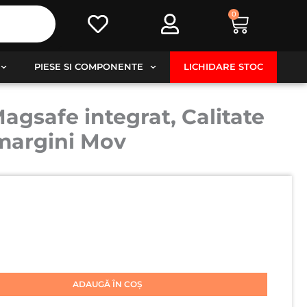
0
Cart
PIESE SI COMPONENTE
LICHIDARE STOC
gsafe integrat, Calitate
 margini Mov
ADAUGĂ ÎN COȘ