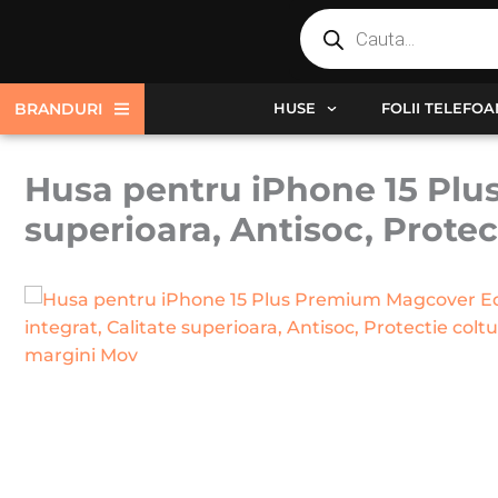
Products
Skip
search
to
content
BRANDURI
HUSE
FOLII TELEFO
Husa pentru iPhone 15 Plu
superioara, Antisoc, Prote