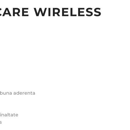
i buna aderenta
inaltate
s