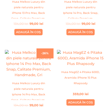
Husa Melkco Luxury din
Husa Melkco Luxury din
piele naturala pentru
piele naturala pentru
iPhone 13 Pro Max, Back
Iphone 14 Pro, Back Snap,
Snap, Calitate Premium,
Calitate Premium,
134,00
lei
99,00
lei
134,00
lei
99,00
lei
Handmade, Visiniu
Handmade, Rosu
ADAUGĂ ÎN COȘ
ADAUGĂ ÎN COȘ
Prețul
Prețul
-26%
inițial
curent
a
este:
fost:
99,00 lei.
134,00 lei.
Husa MagEZ 4 Pitaka 600D,
Aramida iPhone 15 Plus
Husa Melkco Luxury din
Rhapsody
piele naturala pentru
359,00
lei
Iphone 14 Pro Max, Back
Snap, Calitate Premium,
ADAUGĂ ÎN COȘ
134,00
lei
99,00
lei
Handmade, Gri