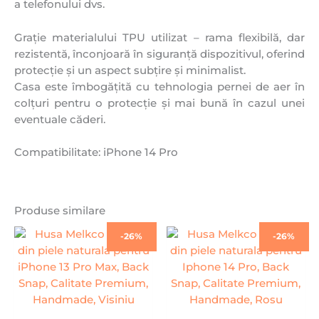
a telefonului dvs.
Grație materialului TPU utilizat – rama flexibilă, dar
rezistentă, înconjoară în siguranță dispozitivul, oferind
protecție și un aspect subțire și minimalist.
Casa este îmbogățită cu tehnologia pernei de aer în
colțuri pentru o protecție și mai bună în cazul unei
eventuale căderi.
Compatibilitate: iPhone 14 Pro
Produse similare
Prețul
Prețul
Prețul
Prețul
-26%
-26%
inițial
curent
inițial
curent
a
este:
a
este:
fost:
99,00 lei.
fost:
99,00 lei
134,00 lei.
134,00 lei.