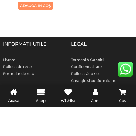
ADAUGĂ ÎN COȘ
INFORMATII UTILE
LEGAL
Livrare
Termeni & Conditii
Politica de retur
Confidentialitate
Formular de retur
Politica Cookies
Garanție și conformitate
reclamatiisal.anpc.ro
Acasa
Shop
Wishlist
Cont
Cos
PremiumCell.Ro © 2024 • Toate Drepturile Rezervate