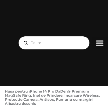
Skip
to
content
Products
search
Husa pentru iPhone 14 Pro DaDen® Premium
MagSafe Ring, Inel de Prindere, Incarcare Wireless,
Protectie Camera, Antisoc, Fumuriu cu margini
Albastru deschis