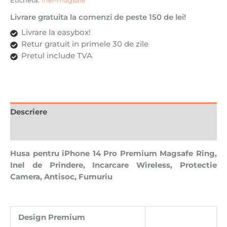
Etichetă:
inel-magsafe
Incarcare
Livrare gratuita la comenzi de peste 150 de lei!
Wireless,
Protectie
Livrare la easybox!
Camera,
Retur gratuit in primele 30 de zile
Antisoc,
Pretul include TVA
Fumuriu
cu
margini
Albastru
Descriere
deschis
Recenzii (0)
Husa pentru iPhone 14 Pro Premium Magsafe Ring,
Inel de Prindere, Incarcare Wireless, Protectie
Camera, Antisoc, Fumuriu
Design Premium