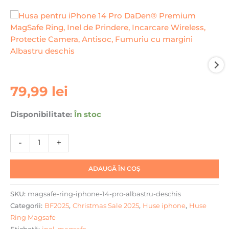
Cantitate
79,99
lei
Husa
pentru
Disponibilitate:
În stoc
iPhone
14
-
+
Pro
DaDen®
Premium
ADAUGĂ ÎN COȘ
MagSafe
Ring,
SKU:
magsafe-ring-iphone-14-pro-albastru-deschis
Inel
Categorii:
BF2025
,
Christmas Sale 2025
,
Huse iphone
,
Huse
de
Ring Magsafe
Prindere,