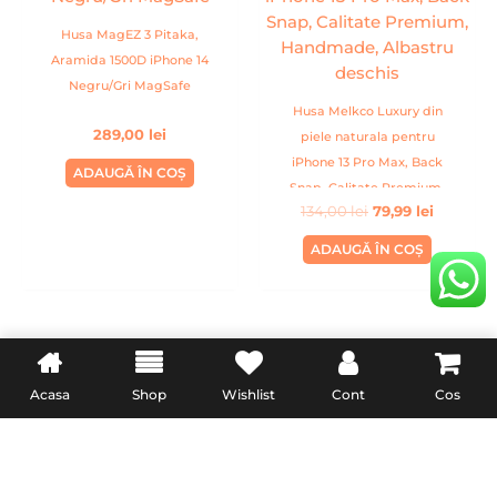
134,00 lei.
Husa MagEZ 3 Pitaka,
Aramida 1500D iPhone 14
Negru/Gri MagSafe
Husa Melkco Luxury din
289,00
lei
piele naturala pentru
iPhone 13 Pro Max, Back
ADAUGĂ ÎN COȘ
Snap, Calitate Premium,
134,00
lei
79,99
lei
Handmade, Albastru
deschis
ADAUGĂ ÎN COȘ
INFORMATII UTILE
LEGAL
Acasa
Shop
Wishlist
Cont
Cos
Livrare
Termeni & Conditii
Politica de retur
Confidentialitate