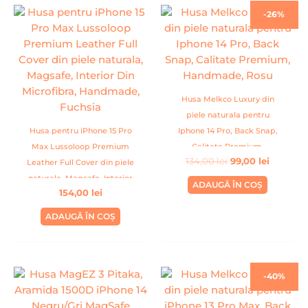
Prețul
Prețul
-26%
inițial
curent
a
este:
fost:
99,00 lei
134,00 lei.
Husa Melkco Luxury din
piele naturala pentru
Husa pentru iPhone 15 Pro
Iphone 14 Pro, Back Snap,
Max Lussoloop Premium
Calitate Premium,
134,00
lei
99,00
lei
Leather Full Cover din piele
Handmade, Rosu
naturala, Magsafe, Interior
ADAUGĂ ÎN COȘ
154,00
lei
Din Microfibra, Handmade,
Fuchsia
ADAUGĂ ÎN COȘ
Prețul
Prețul
-40%
inițial
curent
a
este:
fost:
79,99 lei.