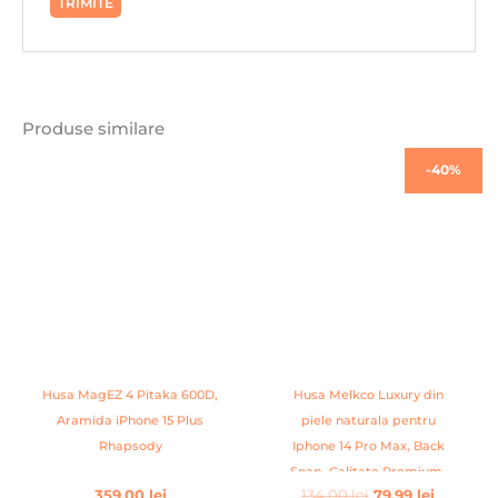
Produse similare
Prețul
Prețul
-40%
inițial
curent
a
este:
fost:
79,99 lei.
134,00 lei.
Husa MagEZ 4 Pitaka 600D,
Husa Melkco Luxury din
Aramida iPhone 15 Plus
piele naturala pentru
Rhapsody
Iphone 14 Pro Max, Back
Snap, Calitate Premium,
359,00
lei
134,00
lei
79,99
lei
Handmade, Rosu