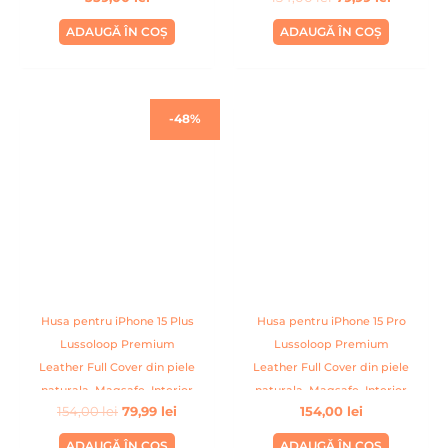
ADAUGĂ ÎN COȘ
ADAUGĂ ÎN COȘ
Prețul
Prețul
-48%
inițial
curent
a
este:
fost:
79,99 lei.
154,00 lei.
Husa pentru iPhone 15 Plus
Husa pentru iPhone 15 Pro
Lussoloop Premium
Lussoloop Premium
Leather Full Cover din piele
Leather Full Cover din piele
naturala, Magsafe, Interior
naturala, Magsafe, Interior
154,00
lei
79,99
lei
154,00
lei
Din Microfibra, Handmade,
Din Microfibra, Handmade,
Maro
Fuchsia
ADAUGĂ ÎN COȘ
ADAUGĂ ÎN COȘ