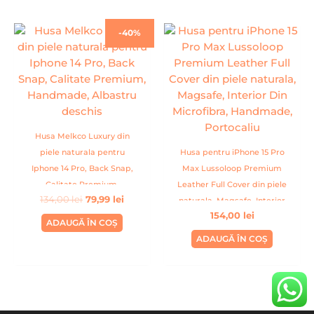
Prețul
Prețul
-40%
inițial
curent
a
este:
fost:
79,99 lei.
134,00 lei.
Husa Melkco Luxury din
piele naturala pentru
Husa pentru iPhone 15 Pro
Iphone 14 Pro, Back Snap,
Max Lussoloop Premium
Calitate Premium,
Leather Full Cover din piele
134,00
lei
79,99
lei
Handmade, Albastru
naturala, Magsafe, Interior
154,00
lei
deschis
Din Microfibra, Handmade,
ADAUGĂ ÎN COȘ
Portocaliu
ADAUGĂ ÎN COȘ