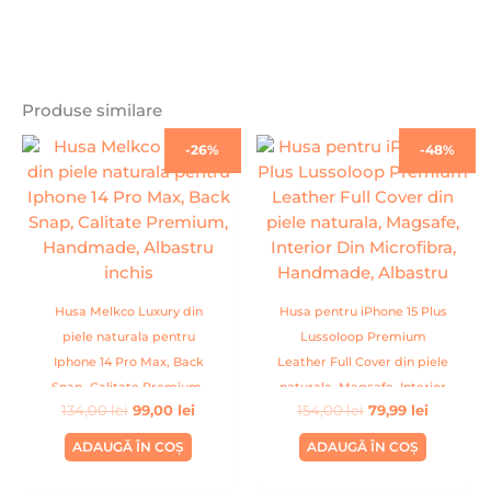
Produse similare
Prețul
Prețul
Prețul
Prețul
-26%
-48%
inițial
curent
inițial
curent
a
este:
a
este:
fost:
99,00 lei.
fost:
79,99 lei.
134,00 lei.
154,00 lei.
Husa Melkco Luxury din
Husa pentru iPhone 15 Plus
piele naturala pentru
Lussoloop Premium
Iphone 14 Pro Max, Back
Leather Full Cover din piele
Snap, Calitate Premium,
naturala, Magsafe, Interior
134,00
lei
99,00
lei
154,00
lei
79,99
lei
Handmade, Albastru inchis
Din Microfibra, Handmade,
Albastru
ADAUGĂ ÎN COȘ
ADAUGĂ ÎN COȘ