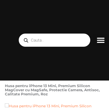
Skip
to
content
Products
search
Husa pentru iPhone 13 Mini, Premium Silicon
MagCover cu MagSafe, Protectie Camera, Antisoc,
Calitate Premium, Roz