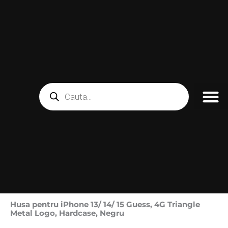
Skip
to
content
Products
search
Husa pentru iPhone 13/ 14/ 15 Guess, 4G Triangle
Metal Logo, Hardcase, Negru