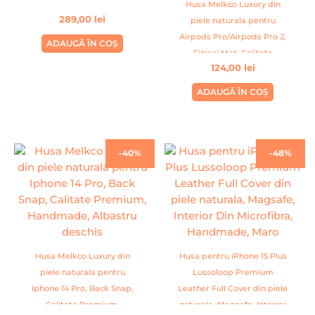
Husa Melkco Luxury din
289,00
lei
piele naturala pentru
Airpods Pro/Airpods Pro 2,
ADAUGĂ ÎN COȘ
Finisaj Mat, Calitate
124,00
lei
Premium, Handmade, Mov
ADAUGĂ ÎN COȘ
Prețul
Prețul
Prețul
Prețul
-40%
-48%
inițial
curent
inițial
curent
a
este:
a
este:
fost:
79,99 lei.
fost:
79,99 lei.
134,00 lei.
154,00 lei.
Husa Melkco Luxury din
Husa pentru iPhone 15 Plus
piele naturala pentru
Lussoloop Premium
Iphone 14 Pro, Back Snap,
Leather Full Cover din piele
Calitate Premium,
naturala, Magsafe, Interior