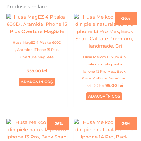
Produse similare
Prețul
Prețul
-26%
inițial
curent
a
este:
fost:
99,00 lei
134,00 lei.
Husa MagEZ 4 Pitaka 600D
, Aramida iPhone 15 Plus
Overture MagSafe
Husa Melkco Luxury din
piele naturala pentru
359,00
lei
Iphone 13 Pro Max, Back
Snap, Calitate Premium,
ADAUGĂ ÎN COȘ
134,00
lei
99,00
lei
Handmade, Gri
ADAUGĂ ÎN COȘ
Prețul
Prețul
Prețul
Prețul
-26%
-26%
inițial
curent
inițial
curent
a
este:
a
este:
fost:
99,00 lei.
fost:
99,00 lei