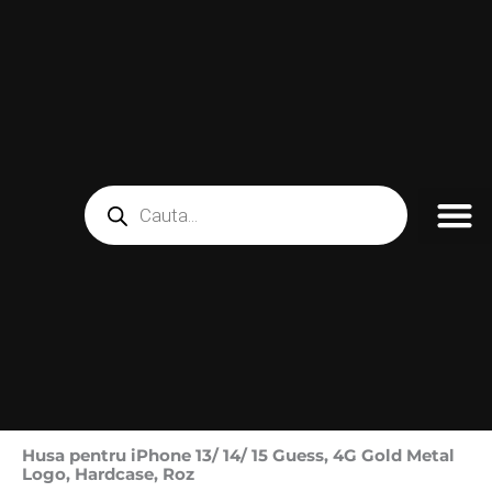
Skip
to
content
Products
search
Husa pentru iPhone 13/ 14/ 15 Guess, 4G Gold Metal
Logo, Hardcase, Roz