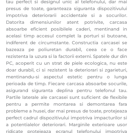
tau perfect si designul unic al telefonului, dar mai
presus de toate, garanteaza siguranta dispozitivului
impotriva deteriorarii accidentale si a socurilor.
Datorita dimensiunilor atent potrivite, carcasa
absoarbe eficient posibilele caderi, mentinand in
acelasi timp accesul complet la porturi si butoane,
indiferent de circumstante. Constructia carcasei se
bazeaza pe poliuretan durabil, ceea ce o face
rezistenta la uzura si la factorii externi. Spatele dur din
PC, acoperit cu un strat de piele ecologica, nu este
doar durabil, ci si rezistent la deteriorari si zgarieturi,
mentinandu-si aspectul estetic pentru o lunga
perioada de timp. Fiecare carcasa absoarbe socurile,
asigurand siguranta deplina pentru telefonul tau.
Partile laterale ale carcasei sunt suficient de flexibile
pentru a permite montarea si demontarea fara
probleme a husei, dar mai presus de toate, protejeaza
perfect cadrul dispozitivului impotriva impacturilor si
a potentialelor deteriorari.
Marginile exterioare usor
ridicate protejeaza ecranul telefonului impotriva