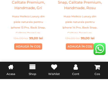
134,00 lei.
134,00 lei.
Husa Melkco Luxury din
Husa Melkco Luxury din
piele naturala pentru
piele naturala pentru
Iphone 13 Pro, Back Snap,
Iphone 14 Pro, Back Snap,
Calitate Premium,
Calitate Premium,
134,00
lei
99,00
lei
134,00
lei
99,00
lei
Handmade, Gri
Handmade, Rosu
ADAUGĂ ÎN COȘ
ADAUGĂ ÎN COȘ
Acasa
Shop
Wishlist
Cont
Cos
INFORMATII UTILE
LEGAL
Livrare
Termeni & Conditii
Politica de retur
Confidentialitate
Formular de retur
Politica Cookies
Garanție și conformitate