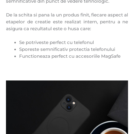
semnificative din punct de vedere tehnologic.
De la schita si pana la un produs finit, fiecare aspect al
etapelor de creatie este realizat intern, pentru a ne
asigura ca rezultatul este o husa care:
Se potriveste perfect cu telefonul
Sporeste semnificativ protectia telefonului
Functioneaza perfect cu accesoriile MagSafe