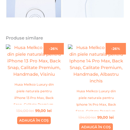
Produse similare
Prețul
Prețul
Prețul
Prețul
-26%
-26%
inițial
curent
inițial
curent
a
este:
a
este:
fost:
99,00 lei.
fost:
99,00 lei
134,00 lei.
134,00 lei.
Husa Melkco Luxury din
piele naturala pentru
Husa Melkco Luxury din
iPhone 13 Pro Max, Back
piele naturala pentru
Snap, Calitate Premium,
Iphone 14 Pro Max, Back
134,00
lei
99,00
lei
Handmade, Visiniu
Snap, Calitate Premium,
134,00
lei
99,00
lei
Handmade, Albastru inchis
ADAUGĂ ÎN COȘ
ADAUGĂ ÎN COȘ