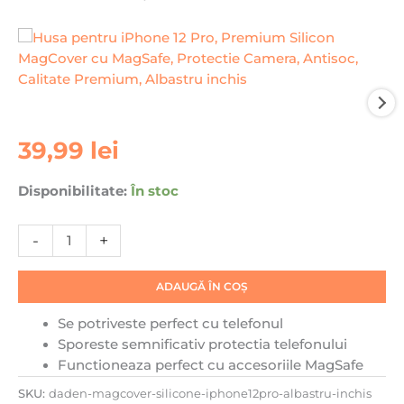
Cantitate
39,99
lei
Husa
pentru
Disponibilitate:
În stoc
iPhone
12
-
+
Pro,
Premium
Silicon
ADAUGĂ ÎN COȘ
MagCover
Se potriveste perfect cu telefonul
cu
Sporeste semnificativ protectia telefonului
MagSafe,
Functioneaza perfect cu accesoriile MagSafe
Protectie
Camera,
SKU:
daden-magcover-silicone-iphone12pro-albastru-inchis