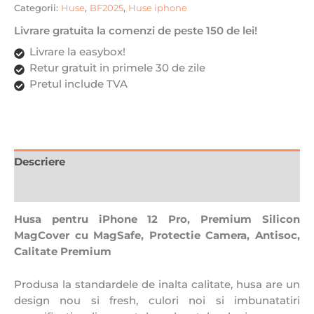
Antisoc,
Categorii:
Huse
,
BF2025
,
Huse iphone
Calitate
Livrare gratuita la comenzi de peste 150 de lei!
Premium,
Albastru
Livrare la easybox!
inchis
Retur gratuit in primele 30 de zile
Pretul include TVA
Descriere
Recenzii (0)
Husa pentru iPhone 12 Pro, Premium Silicon
MagCover cu MagSafe, Protectie Camera, Antisoc,
Calitate Premium
Produsa la standardele de inalta calitate, husa are un
design nou si fresh, culori noi si imbunatatiri