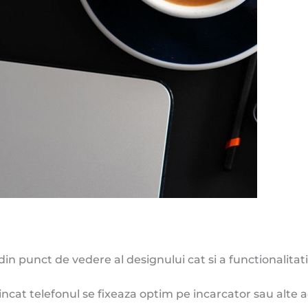
n punct de vedere al designului cat si a functionalitati
el incat telefonul se fixeaza optim pe incarcator sau alte