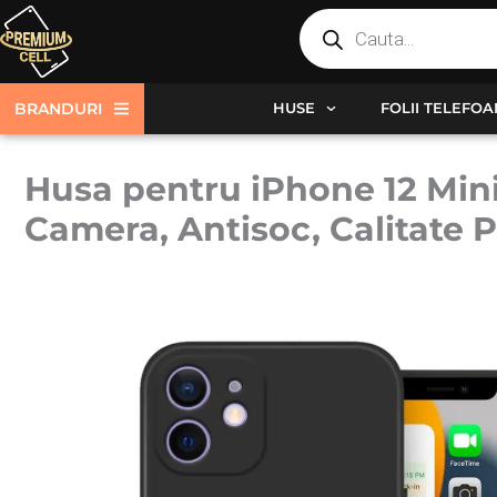
Products
Skip
search
to
content
BRANDURI
HUSE
FOLII TELEFO
Husa pentru iPhone 12 Min
Camera, Antisoc, Calitate