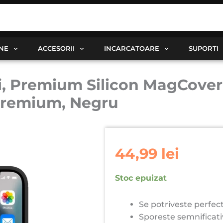
ANE
ACCESORII
INCARCATOARE
SUPORTI
i, Premium Silicon MagCover
 Premium, Negru
44,99
lei
Stoc epuizat
Se potriveste perfect
Sporeste semnificati