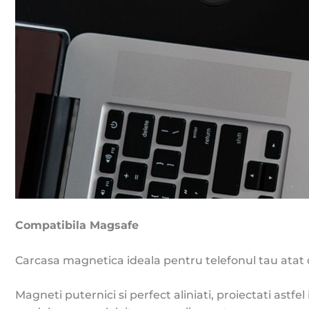
Compatibila Magsafe
Carcasa magnetica ideala pentru telefonul tau atat di
Magneti puternici si perfect aliniati, proiectati astf