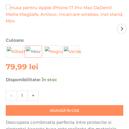
Cantitate
Culoare:
Husa
pentru
Apple
79,99
lei
iPhone
17
Pro
Disponibilitate:
În stoc
Max
DaDen®
-
+
Matte
MagSafe,
ADAUGĂ ÎN COȘ
Antisoc,
Incarcare
Descopera combinatia perfecta intre protectie si
wireless,
eleganta! Aceasta husa este realizata din materiale