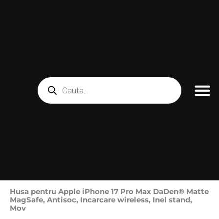
Skip
to
content
Products
search
Husa pentru Apple iPhone 17 Pro Max DaDen® Matte
MagSafe, Antisoc, Incarcare wireless, Inel stand,
Mov