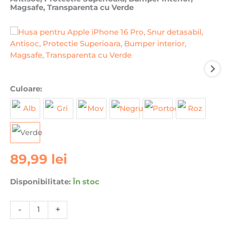
Magsafe, Transparenta cu Verde
Cantitate
Culoare:
Husa
pentru
Apple
iPhone
16
89,99
lei
Pro,
Snur
detasabil,
Disponibilitate:
În stoc
Antisoc,
Protectie
-
+
Superioara,