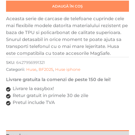
Bumper
ADAUGĂ ÎN COȘ
interior,
Magsafe,
Aceasta serie de carcase de telefoane cuprinde cele
Transparenta
mai flexibile modele datorita materialului rezistent pe
cu
baza de TPU si policarbonat de calitate superioara.
Verde
Snurul detasabil in orice moment te poate ajuta sa
transporti telefonul cu o mai mare lejeritate. Husa
este compatibila cu toate accesorile MagSafe.
SKU:
6427956991321
Categorii:
Huse
,
BF2025
,
Huse iphone
Livrare gratuita la comenzi de peste 150 de lei!
Livrare la easybox!
Retur gratuit in primele 30 de zile
Pretul include TVA