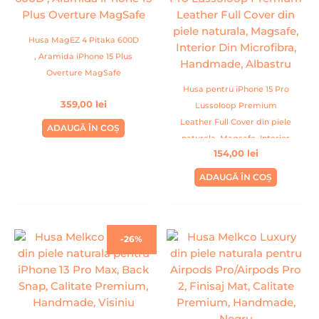
Husa MagEZ 4 Pitaka 600D
, Aramida iPhone 15 Plus
Overture MagSafe
Husa pentru iPhone 15 Pro
359,00
lei
Lussoloop Premium
Leather Full Cover din piele
ADAUGĂ ÎN COȘ
naturala, Magsafe, Interior
154,00
lei
Din Microfibra, Handmade,
Albastru
ADAUGĂ ÎN COȘ
Prețul
Prețul
-26%
inițial
curent
a
este:
fost:
99,00 lei.
134,00 lei.