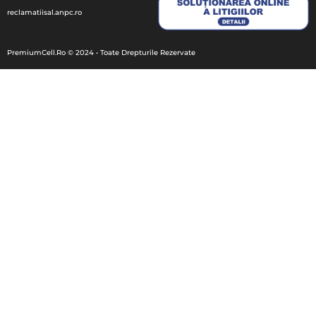
reclamatiisal.anpc.ro
PremiumCell.Ro © 2024 • Toate Drepturile Rezervate