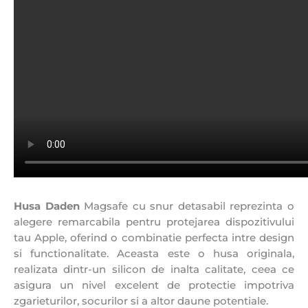
Husa Daden
Magsafe cu snur detasabil reprezinta o
alegere remarcabila pentru protejarea dispozitivului
tau Apple, oferind o combinatie perfecta intre design
si functionalitate. Aceasta este o husa originala,
realizata dintr-un silicon de inalta calitate, ceea ce
asigura un nivel excelent de protectie impotriva
zgarieturilor, socurilor si a altor daune potentiale.