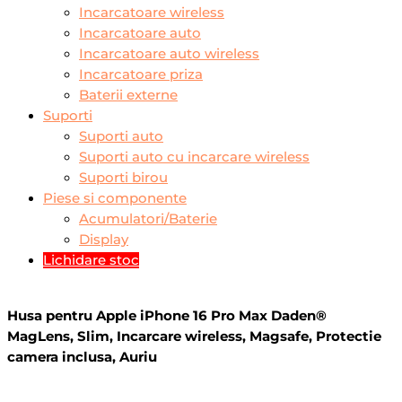
Incarcatoare wireless
Incarcatoare auto
Incarcatoare auto wireless
Incarcatoare priza
Baterii externe
Suporti
Suporti auto
Suporti auto cu incarcare wireless
Suporti birou
Piese si componente
Acumulatori/Baterie
Display
Lichidare stoc
Husa pentru Apple iPhone 16 Pro Max Daden®
MagLens, Slim, Incarcare wireless, Magsafe, Protectie
camera inclusa, Auriu
Prețul
Prețul
inițial
curent