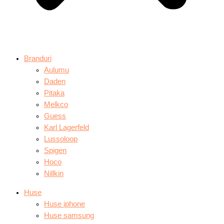
Branduri
Aulumu
Daden
Pitaka
Melkco
Guess
Karl Lagerfeld
Lussoloop
Spigen
Hoco
Nillkin
Huse
Huse iphone
Huse samsung