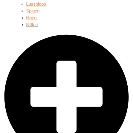
Lussoloop
Spigen
Hoco
Nillkin