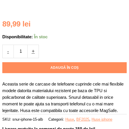
Cantitate
89,99
lei
Husa
pentru
Disponibilitate:
În stoc
Apple
iPhone
-
+
15,
Snur
detasabil,
ADAUGĂ ÎN COȘ
Antisoc,
Protectie
Aceasta serie de carcase de telefoane cuprinde cele mai flexibile
Superioara,
modele datorita materialului rezistent pe baza de TPU si
Bumper
policarbonat de calitate superioara. Snurul detasabil in orice
interior,
moment te poate ajuta sa transporti telefonul cu o mai mare
Magsafe,
lejeritate. Husa este compatibila cu toate accesorile MagSafe.
Transparenta
cu
SKU:
snur-iphone-15-alb
Categorii:
Huse
,
BF2025
,
Huse iphone
Alb
Livrare gratuita la comenzi de peste 150 de lei!