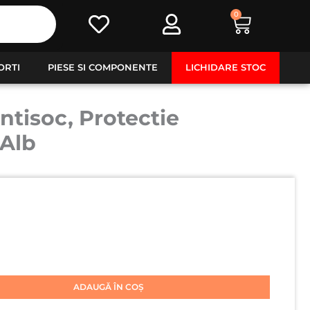
0
Cart
ORTI
PIESE SI COMPONENTE
LICHIDARE STOC
ntisoc, Protectie
 Alb
ADAUGĂ ÎN COȘ