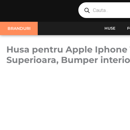
Products
Skip
search
to
content
BRANDURI
HUSE
F
Husa pentru Apple Iphone 1
Superioara, Bumper interio