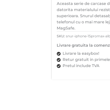
Aceasta serie de carcase d
Snur
datorita materialului rezis
detasabil,
superioara. Snurul detasab
Antisoc,
telefonul cu o mai mare le
Protectie
MagSafe.
Superioara,
Bumper
SKU:
snur-iphone-15promax-al
interior,
Livrare gratuita la comenzi
Magsafe,
Livrare la easybox!
Transparenta
Retur gratuit in primele
cu
Pretul include TVA
Alb