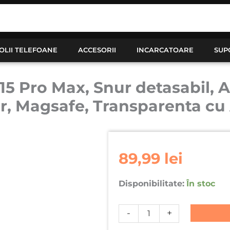
OLII TELEFOANE
ACCESORII
INCARCATOARE
SUP
5 Pro Max, Snur detasabil, A
r, Magsafe, Transparenta cu
Cantitate
Husa
89,99
lei
pentru
Apple
Disponibilitate:
În stoc
Iphone
15
-
+
Pro
Max,