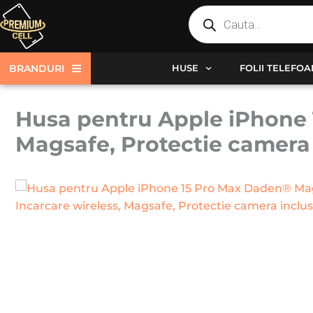
Products
Skip
search
to
content
BRANDURI
HUSE
FOLII TELEFO
Husa pentru Apple iPhone 
Magsafe, Protectie camera 