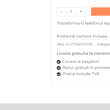
Daden®
MagLens,
-
+
Slim,
Transforma-ti telefonul Ap
Incarcare
wireless,
Magsafe,
Protectie camere inclusa.
Protectie
SKU:
6427956910209
Categor
camera
Livrare gratuita la comenzi
inclusa,
Argintiu
Livrare la easybox!
Retur gratuit in primele
Pretul include TVA