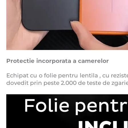
Protectie incorporata a camerelor
Echipat cu o folie pentru lentila , cu rezist
dovedit prin peste 2.000 de teste de zgarietu