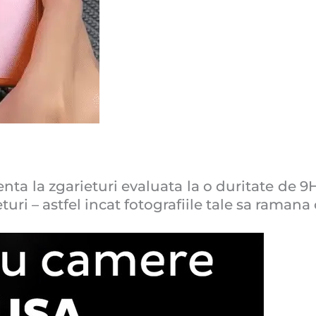
enta la zgarieturi evaluata la o duritate de 9H
ri – astfel incat fotografiile tale sa ramana cl