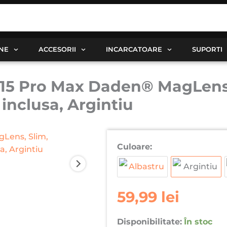
ANE
ACCESORII
INCARCATOARE
SUPORTI
15 Pro Max Daden® MagLens, 
inclusa, Argintiu
Cantitate
Culoare:
Husa
pentru
Apple
iPhone
59,99
lei
15
Pro
Disponibilitate:
În stoc
Max