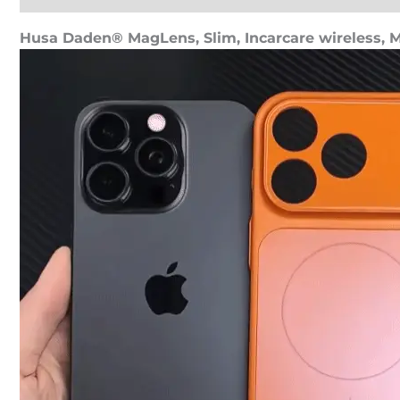
Husa Daden® MagLens, Slim, Incarcare wireless, M