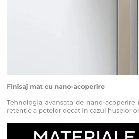
Finisaj mat cu nano-acoperire
Tehnologia avansata de nano-acoperire r
retentie a petelor decat in ​​cazul huselo