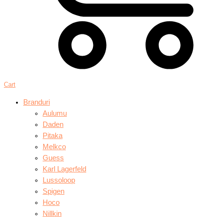
Cart
Branduri
Aulumu
Daden
Pitaka
Melkco
Guess
Karl Lagerfeld
Lussoloop
Spigen
Hoco
Nillkin