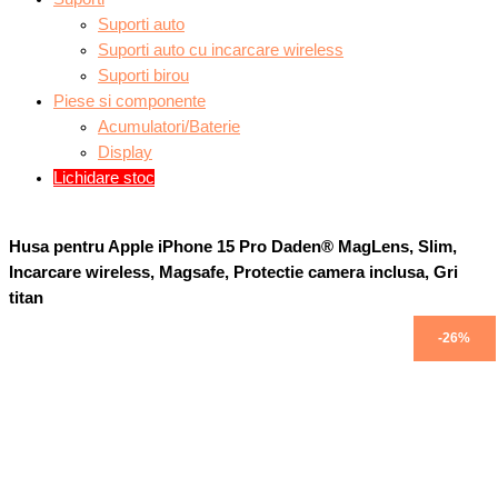
Suporti auto
Suporti auto cu incarcare wireless
Suporti birou
Piese si componente
Acumulatori/Baterie
Display
Lichidare stoc
Husa pentru Apple iPhone 15 Pro Daden® MagLens, Slim,
Incarcare wireless, Magsafe, Protectie camera inclusa, Gri
titan
Prețul
Prețul
Prețul
Prețul
-26%
-26%
inițial
inițial
curent
curent
a
a
este:
este:
fost:
fost:
99,00 lei.
99,00 lei.
134,00 lei.
134,00 lei.