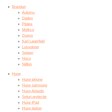
Branduri
Aulumu
Daden
Pitaka
Melkco
Guess
Karl Lagerfeld
Lussoloop
Spigen
Hoco
Nillkin
Huse
Huse iphone
Huse samsung
Huse Airpods
Seturi protectie
Huse iPad
Huse laptop