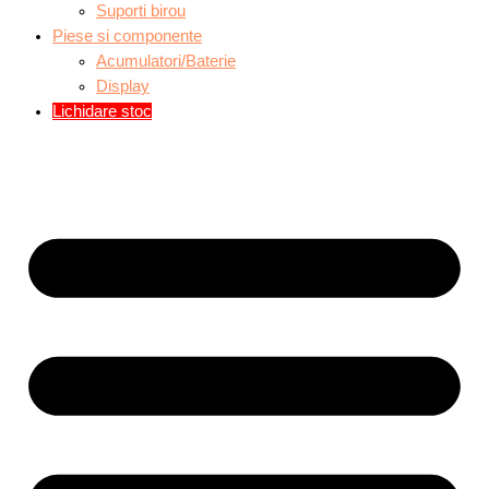
Suporti birou
Piese si componente
Acumulatori/Baterie
Display
Lichidare stoc