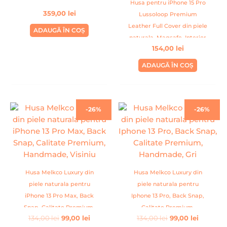
Husa pentru iPhone 15 Pro
359,00
lei
Lussoloop Premium
Leather Full Cover din piele
ADAUGĂ ÎN COȘ
naturala, Magsafe, Interior
154,00
lei
Din Microfibra, Handmade,
Albastru
ADAUGĂ ÎN COȘ
Prețul
Prețul
Prețul
Prețul
-26%
-26%
inițial
curent
inițial
curent
a
este:
a
este:
fost:
99,00 lei.
fost:
99,00 lei
134,00 lei.
134,00 lei.
Husa Melkco Luxury din
Husa Melkco Luxury din
piele naturala pentru
piele naturala pentru
iPhone 13 Pro Max, Back
Iphone 13 Pro, Back Snap,
Snap, Calitate Premium,
Calitate Premium,
134,00
lei
99,00
lei
134,00
lei
99,00
lei
Handmade, Visiniu
Handmade, Gri