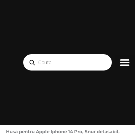
Skip
to
content
Products
search
Husa pentru Apple Iphone 14 Pro, Snur detasabil,