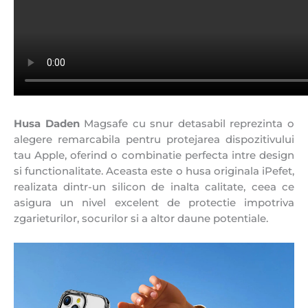
Husa Daden
Magsafe cu snur detasabil reprezinta o
alegere remarcabila pentru protejarea dispozitivului
tau Apple, oferind o combinatie perfecta intre design
si functionalitate. Aceasta este o husa originala iPefet,
realizata dintr-un silicon de inalta calitate, ceea ce
asigura un nivel excelent de protectie impotriva
zgarieturilor, socurilor si a altor daune potentiale.