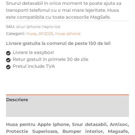
Snurul detasabil in orice moment te poate ajuta sa
Bumper
transporti telefonul cu o mai mare lejeritate. Husa
interior,
este compatibila cu toate accesorile MagSafe.
Magsafe,
Transparenta
SKU:
snur-iphone-14pro-roz
cu
Categorii:
Huse
,
BF2025
,
Huse iphone
Roz
Livrare gratuita la comenzi de peste 150 de lei!
Livrare la easybox!
Retur gratuit in primele 30 de zile
Pretul include TVA
Descriere
Recenzii (0)
Husa pentru Apple Iphone, Snur detasabil, Antisoc,
Protectie Superioara, Bumper interior, Magsafe,