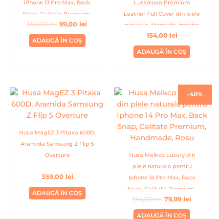
iPhone 13 Pro Max, Back
Lussoloop Premium
Snap, Calitate Premium,
Leather Full Cover din piele
134,00
lei
99,00
lei
Handmade, Visiniu
naturala, Magsafe, Interior
154,00
lei
Din Microfibra, Handmade,
ADAUGĂ ÎN COȘ
Fuchsia
ADAUGĂ ÎN COȘ
Prețul
Prețul
-40%
inițial
curent
a
este:
fost:
79,99 lei.
134,00 lei.
Husa MagEZ 3 Pitaka 600D,
Aramida Samsung Z Flip 5
Overture
Husa Melkco Luxury din
piele naturala pentru
359,00
lei
Iphone 14 Pro Max, Back
Snap, Calitate Premium,
ADAUGĂ ÎN COȘ
134,00
lei
79,99
lei
Handmade, Rosu
ADAUGĂ ÎN COȘ