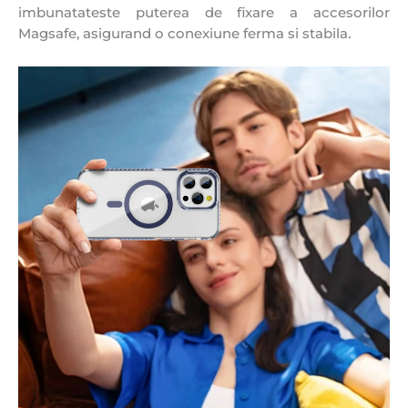
imbunatateste puterea de fixare a accesorilor
Magsafe, asigurand o conexiune ferma si stabila.