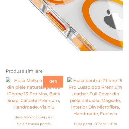
Produse similare
Prețul
Prețul
-26%
inițial
curent
a
este:
fost:
99,00 lei.
134,00 lei.
Husa Melkco Luxury din
piele naturala pentru
Husa pentru iPhone 15 Pro