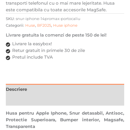
transporti telefonul cu o mai mare lejeritate. Husa
Bumper
este compatibila cu toate accesorile MagSafe.
interior,
Magsafe,
SKU:
snur-iphone-14promax-portocaliu
Transparenta
Categorii:
Huse
,
BF2025
,
Huse iphone
cu
Livrare gratuita la comenzi de peste 150 de lei!
Portocaliu
Livrare la easybox!
Retur gratuit in primele 30 de zile
Pretul include TVA
Descriere
Recenzii (0)
Husa pentru Apple Iphone, Snur detasabil, Antisoc,
Protectie Superioara, Bumper interior, Magsafe,
Transparenta