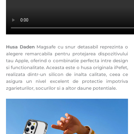
Husa Daden
Magsafe cu snur detasabil reprezinta o
alegere remarcabila pentru protejarea dispozitivului
tau Apple, oferind o combinatie perfecta intre design
si functionalitate. Aceasta este o husa originala iPefet,
realizata dintr-un silicon de inalta calitate, ceea ce
asigura un nivel excelent de protectie impotriva
zgarieturilor, socurilor si a altor daune potentiale.