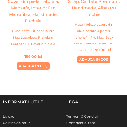
134,00 lei.
Husa Melkco Luxury din
Husa pentru iPhone 15 Pro
piele naturala pentru
Max Lussoloop Premium
Iphone 14 Pro Max, Back
Leather Full Cover din piele
Snap, Calitate Premium,
134,00
lei
99,00
lei
naturala, Magsafe, Interior
Handmade, Albastru inchis
154,00
lei
Din Microfibra, Handmade,
ADAUGĂ ÎN COȘ
Fuchsia
ADAUGĂ ÎN COȘ
INFORMATII UTILE
LEGAL
Livrare
Termeni & Conditii
Politica de retur
Confidentialitate