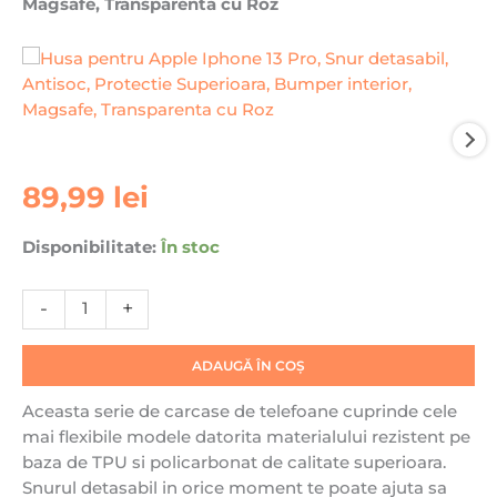
Magsafe, Transparenta cu Roz
Cantitate
89,99
lei
Husa
pentru
Disponibilitate:
În stoc
Apple
Iphone
-
+
13
Pro,
Snur
ADAUGĂ ÎN COȘ
detasabil,
Aceasta serie de carcase de telefoane cuprinde cele
Antisoc,
mai flexibile modele datorita materialului rezistent pe
Protectie
baza de TPU si policarbonat de calitate superioara.
Superioara,
Snurul detasabil in orice moment te poate ajuta sa
Bumper