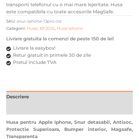
transporti telefonul cu o mai mare lejeritate. Husa
interior,
este compatibila cu toate accesorile MagSafe.
Magsafe,
Transparenta
SKU:
snur-iphone-13pro-roz
cu
Categorii:
Huse
,
BF2025
,
Huse iphone
Roz
Livrare gratuita la comenzi de peste 150 de lei!
Livrare la easybox!
Retur gratuit in primele 30 de zile
Pretul include TVA
Descriere
Recenzii (0)
Husa pentru Apple Iphone, Snur detasabil, Antisoc,
Protectie Superioara, Bumper interior, Magsafe,
Transparenta