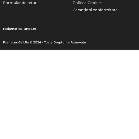
Formular de retur
Politica Cookies
Garanție și conformitate
reclamatiisal.anpc.ro
PremiumCell.Ro © 2024 • Toate Drepturile Rezervate