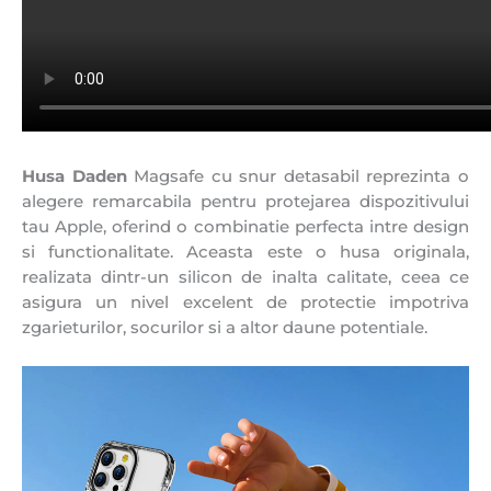
Husa Daden
Magsafe cu snur detasabil reprezinta o
alegere remarcabila pentru protejarea dispozitivului
tau Apple, oferind o combinatie perfecta intre design
si functionalitate. Aceasta este o husa originala,
realizata dintr-un silicon de inalta calitate, ceea ce
asigura un nivel excelent de protectie impotriva
zgarieturilor, socurilor si a altor daune potentiale.