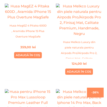
Husa MagEZ 4 Pitaka 600D
, Aramida iPhone 15 Plus
Overture MagSafe
Husa Melkco Luxury din
359,00
lei
piele naturala pentru
Airpods Pro/Airpods Pro 2,
ADAUGĂ ÎN COȘ
Finisaj Mat, Calitate
124,00
lei
Premium, Handmade,
Negru
ADAUGĂ ÎN COȘ
Prețul
Prețul
-26%
inițial
curent
a
este:
fost:
99,00 lei