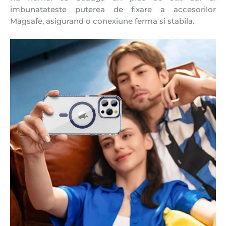
imbunatateste puterea de fixare a accesorilor
Magsafe, asigurand o conexiune ferma si stabila.