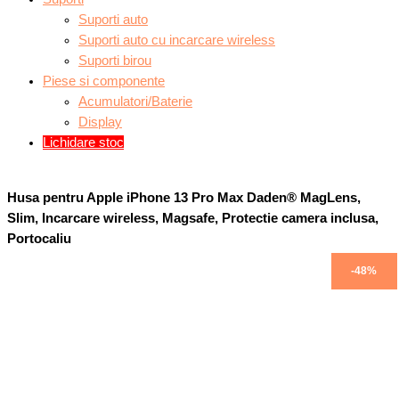
Suporti auto
Suporti auto cu incarcare wireless
Suporti birou
Piese si componente
Acumulatori/Baterie
Display
Lichidare stoc
Husa pentru Apple iPhone 13 Pro Max Daden® MagLens,
Slim, Incarcare wireless, Magsafe, Protectie camera inclusa,
Portocaliu
Prețul
Prețul
Prețul
Prețul
-26%
-48%
inițial
inițial
curent
curent
a
a
este:
este:
fost:
fost:
99,00 lei.
79,99 lei.
134,00 lei.
154,00 lei.