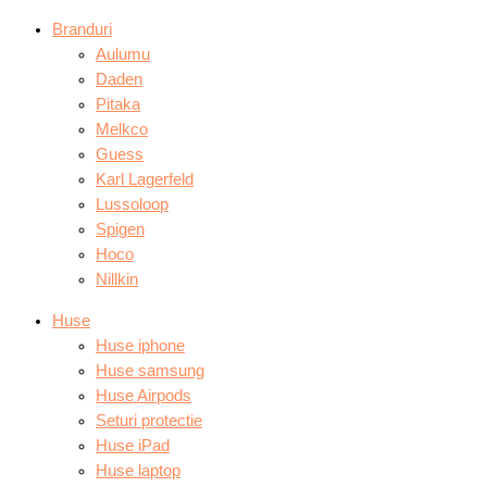
Branduri
Aulumu
Daden
Pitaka
Melkco
Guess
Karl Lagerfeld
Lussoloop
Spigen
Hoco
Nillkin
Huse
Huse iphone
Huse samsung
Huse Airpods
Seturi protectie
Huse iPad
Huse laptop