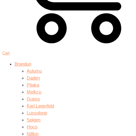
Cart
Branduri
Aulumu
Daden
Pitaka
Melkco
Guess
Karl Lagerfeld
Lussoloop
Spigen
Hoco
Nillkin