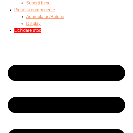
Suporti birou
Piese si componente
Acumulatori/Baterie
Display
Lichidare stoc