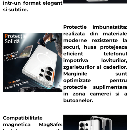
intr-un format elegant
si subtire.
Protectie imbunatatita
:
realizata din materiale
moderne rezistente la
socuri, husa protejeaza
eficient telefonul
impotriva loviturilor,
zgarieturilor si caderilor.
Marginile sunt
optimizate pentru
protectie suplimentara
in zona camerei si a
butoanelor.
Compatibilitate
magnetica MagSafe
: