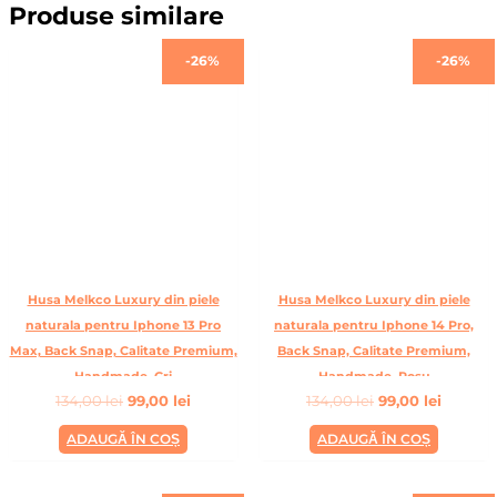
Produse similare
Prețul
Prețul
Prețul
Prețul
-26%
-26%
inițial
curent
inițial
curent
a
este:
a
este:
fost:
99,00 lei.
fost:
99,00 le
134,00 lei.
134,00 lei.
Husa Melkco Luxury din piele
Husa Melkco Luxury din piele
naturala pentru Iphone 13 Pro
naturala pentru Iphone 14 Pro,
Max, Back Snap, Calitate Premium,
Back Snap, Calitate Premium,
Handmade, Gri
Handmade, Rosu
134,00
lei
99,00
lei
134,00
lei
99,00
lei
ADAUGĂ ÎN COȘ
ADAUGĂ ÎN COȘ