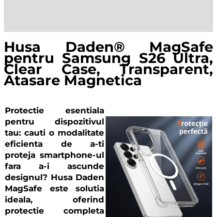
Descriere
Recenzii (0)
Husa Daden® MagSafe
pentru Samsung S26 Ultra,
Clear Case, Transparent,
Atasare Magnetica
Protectie esentiala
pentru dispozitivul
tau
: cauti o modalitate
eficienta de a-ti
proteja smartphone-ul
fara a-i ascunde
designul? Husa Daden
MagSafe este solutia
ideala, oferind
protectie completa