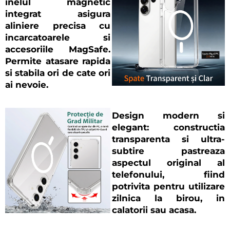
inelul magnetic
integrat asigura
aliniere precisa cu
incarcatoarele si
accesoriile MagSafe.
Permite atasare rapida
si stabila ori de cate ori
ai nevoie.
Design modern si
elegant
: constructia
transparenta si ultra-
subtire pastreaza
aspectul original al
telefonului, fiind
potrivita pentru utilizare
zilnica la birou, in
calatorii sau acasa.