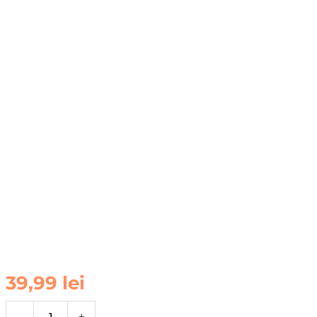
Cantitate
39,99
lei
Husa
Samsung