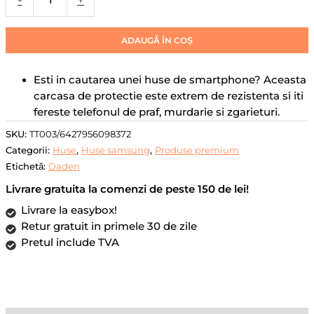
-
+
S26
Ultra,
MagSafe,
ADAUGĂ ÎN COȘ
Clear
Case,
Esti in cautarea unei huse de smartphone? Aceasta
Atasare
carcasa de protectie este extrem de rezistenta si iti
Magnetica,
fereste telefonul de praf, murdarie si zgarieturi.
Antisoc,
Transparent
SKU:
TT003/6427956098372
Categorii:
Huse
,
Huse samsung
,
Produse premium
Etichetă:
Daden
Livrare gratuita la comenzi de peste 150 de lei!
Livrare la easybox!
Retur gratuit in primele 30 de zile
Pretul include TVA