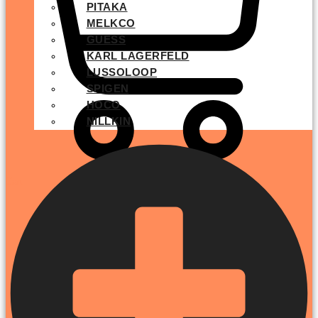
PITAKA
MELKCO
GUESS
KARL LAGERFELD
LUSSOLOOP
SPIGEN
HOCO
NILLKIN
Cart