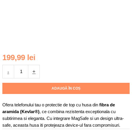
Cantitate
199,99
lei
Husa
din
-
+
fibra
de
aramida/Kevlar
ADAUGĂ ÎN COȘ
pentru
Samsung
Ofera telefonului tau o protectie de top cu husa din
fibra de
Galaxy
aramida (Kevlar®)
, ce combina rezistenta exceptionala cu
S24
subtirimea si eleganta. Cu integrare MagSafe si un design ultra-
Ultra
safe, aceasta husa iti protejeaza device-ul fara compromisuri.
Daden®,