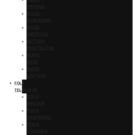
IPHONE
HUSE
SAMSUNG
HUSE
AIRPODS
SETURI
PROTECTIE
HUSE
IPAD
HUSE
LAPTOP
FOLII
TELEFOANE
FOLII
IPHONE
FOLII
SAMSUNG
FOLII
CAMERA