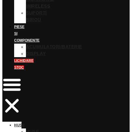
WIRELESS
SUPORTI
BIROU
PIESE
SI
COMPONENTE
ACUMULATORI/BATERIE
DISPLAY
LICHIDARE
STOC
HUSE
HUSE