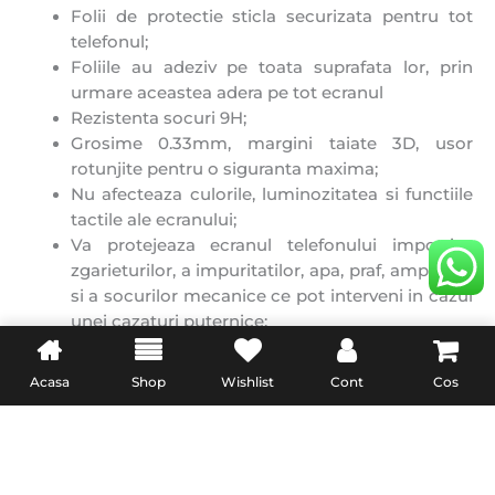
Folii de protectie sticla securizata pentru tot
telefonul;
Foliile au adeziv pe toata suprafata lor, prin
urmare aceastea adera pe tot ecranul
Rezistenta socuri 9H;
Grosime 0.33mm, margini taiate 3D, usor
rotunjite pentru o siguranta maxima;
Nu afecteaza culorile, luminozitatea si functiile
tactile ale ecranului;
Va protejeaza ecranul telefonului impotriva
zgarieturilor, a impuritatilor, apa, praf, amprente
si a socurilor mecanice ce pot interveni in cazul
unei cazaturi puternice;
Aplicare foarte usoara si fara bule, folia fiind
tratata cu un strat adeziv din silicon care ii ofera
Acasa
Shop
Wishlist
Cont
Cos
o lipire ferma si sigura;
Nu se inteapa si nu se zgarie(rezista cu succes
la contactul cu obiecte ascutite sau metalice)