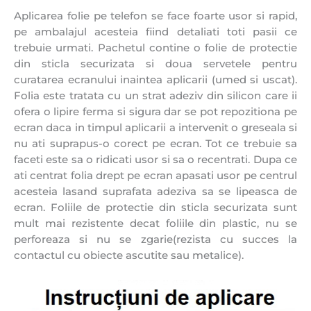
Aplicarea folie pe telefon se face foarte usor si rapid,
pe ambalajul acesteia fiind detaliati toti pasii ce
trebuie urmati. Pachetul contine o folie de protectie
din sticla securizata si doua servetele pentru
curatarea ecranului inaintea aplicarii (umed si uscat).
Folia este tratata cu un strat adeziv din silicon care ii
ofera o lipire ferma si sigura dar se pot repozitiona pe
ecran daca in timpul aplicarii a intervenit o greseala si
nu ati suprapus-o corect pe ecran. Tot ce trebuie sa
faceti este sa o ridicati usor si sa o recentrati. Dupa ce
ati centrat folia drept pe ecran apasati usor pe centrul
acesteia lasand suprafata adeziva sa se lipeasca de
ecran. Foliile de protectie din sticla securizata sunt
mult mai rezistente decat foliile din plastic, nu se
perforeaza si nu se zgarie(rezista cu succes la
contactul cu obiecte ascutite sau metalice).