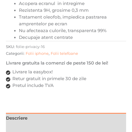
Protectie
Acopera ecranul in intregime
Profesionala,
Rezistenta 9H, grosime 0,3 mm
Ultra
Tratament oleofob, impiedica pastrarea
Rezistenta,
amprentelor pe ecran
Calitate
Nu afecteaza culorile, transparenta 99%
Premium
Decupaje atent centrate
SKU:
folie-privacy-16
Categorii:
Folii iphone
,
Folii telefoane
Livrare gratuita la comenzi de peste 150 de lei!
Livrare la easybox!
Retur gratuit in primele 30 de zile
Pretul include TVA
Descriere
Recenzii (0)