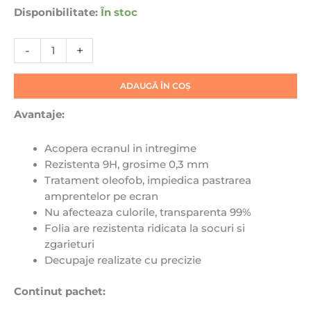
Privacy
Disponibilitate:
În stoc
de
sticla
-
+
pentru
iPhone
12
ADAUGĂ ÎN COȘ
Mini
Avantaje:
Acopera ecranul in intregime
Rezistenta 9H, grosime 0,3 mm
Tratament oleofob, impiedica pastrarea
amprentelor pe ecran
Nu afecteaza culorile, transparenta 99%
Folia are rezistenta ridicata la socuri si
zgarieturi
Decupaje realizate cu precizie
Continut pachet: