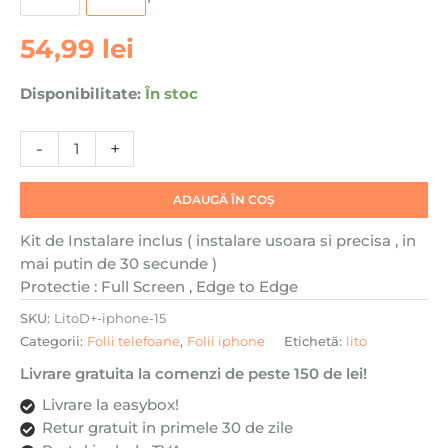
de
sticla
54,99
lei
pentru
Apple
iPhone
Disponibilitate:
În stoc
15
Lito
-
+
D+,
Kit
ADAUGĂ ÎN COȘ
de
Instalare,
Kit de Instalare inclus ( instalare usoara si precisa , in
Protectie
mai putin de 30 secunde )
sporita,
Protectie : Full Screen , Edge to Edge
Transparenta
SKU:
LitoD+-iphone-15
Categorii:
Folii telefoane
,
Folii iphone
Etichetă:
lito
Livrare gratuita la comenzi de peste 150 de lei!
Livrare la easybox!
Retur gratuit in primele 30 de zile