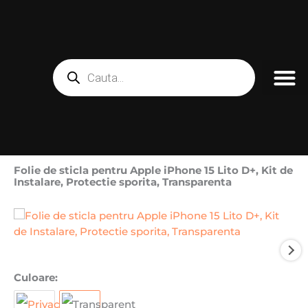
Skip
to
content
Products
search
Folie de sticla pentru Apple iPhone 15 Lito D+, Kit de
Instalare, Protectie sporita, Transparenta
Cantitate
Culoare:
Folie