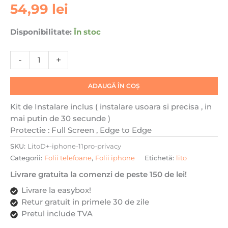
54,99
lei
Apple
iPhone
Disponibilitate:
În stoc
11
Pro
Lito
-
+
D+,
Kit
ADAUGĂ ÎN COȘ
de
Instalare,
Kit de Instalare inclus ( instalare usoara si precisa , in
Protectie
mai putin de 30 secunde )
sporita,
Protectie : Full Screen , Edge to Edge
Privacy
SKU:
LitoD+-iphone-11pro-privacy
Categorii:
Folii telefoane
,
Folii iphone
Etichetă:
lito
Livrare gratuita la comenzi de peste 150 de lei!
Livrare la easybox!
Retur gratuit in primele 30 de zile
Pretul include TVA