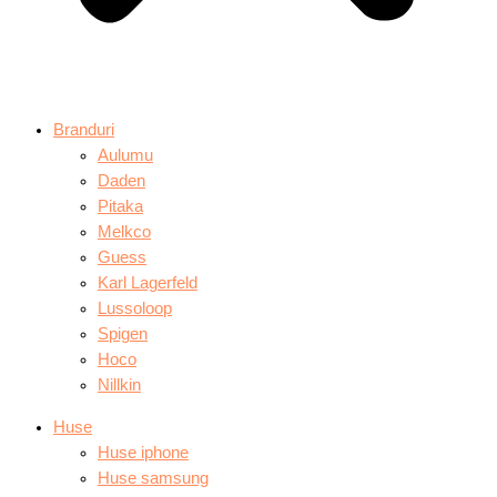
Branduri
Aulumu
Daden
Pitaka
Melkco
Guess
Karl Lagerfeld
Lussoloop
Spigen
Hoco
Nillkin
Huse
Huse iphone
Huse samsung