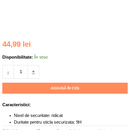
Cantitate
44,99
lei
Folie
Camera
Disponibilitate:
În stoc
DaDen®
din
-
+
sticla
pentru
Samsung
ADAUGĂ ÎN COȘ
S25,
Full
Caracteristici:
Cover,
Protectie
Nivel de securitate: ridicat
Profesionala,
Duritate pentru sticla securizata: 9H
Ultra