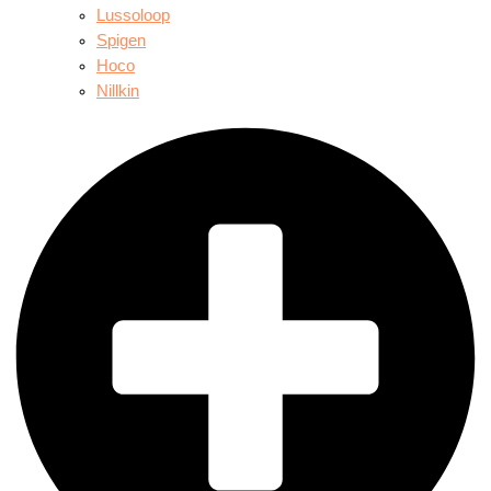
Lussoloop
Spigen
Hoco
Nillkin