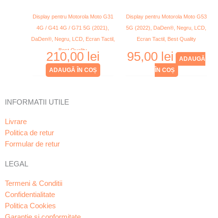
Display pentru Motorola Moto G31
Display pentru Motorola Moto G53
4G / G41 4G / G71 5G (2021),
5G (2022), DaDen®, Negru, LCD,
DaDen®, Negru, LCD, Ecran Tactil,
Ecran Tactil, Best Quality
Best Quality
210,00
lei
95,00
lei
ADAUGĂ
ADAUGĂ ÎN COȘ
ÎN COȘ
INFORMATII UTILE
Livrare
Politica de retur
Formular de retur
LEGAL
Termeni & Conditii
Confidentialitate
Politica Cookies
Garanție și conformitate