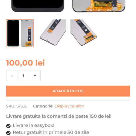
Cantitate
100,00
lei
Display
pentru
-
+
Samsung
M23
ADAUGĂ ÎN COȘ
/M33
5G
SKU:
S-639
Categorie:
Display telefon
/A13
4G
Livrare gratuita la comenzi de peste 150 de lei!
2022,
Livrare la easybox!
DaDen®,
Retur gratuit in primele 30 de zile
Negru,