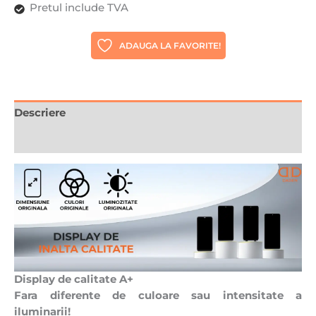
Pretul include TVA
LCD,
Ecran
ADAUGA LA FAVORITE!
Tactil,
Best
Quality
Descriere
Recenzii (0)
Display de calitate A+
Fara diferente de culoare sau intensitate a
iluminarii!