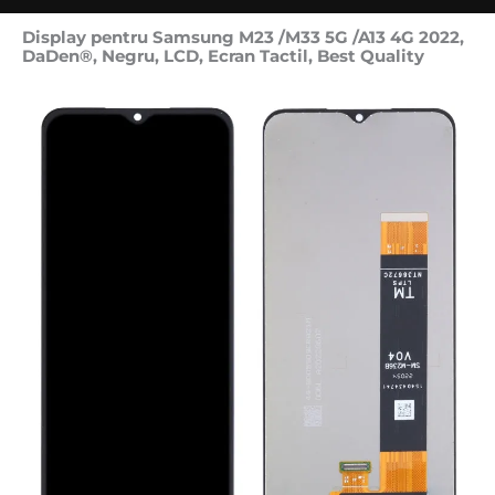
Display pentru Samsung M23 /M33 5G /A13 4G 2022,
DaDen®, Negru, LCD, Ecran Tactil, Best Quality