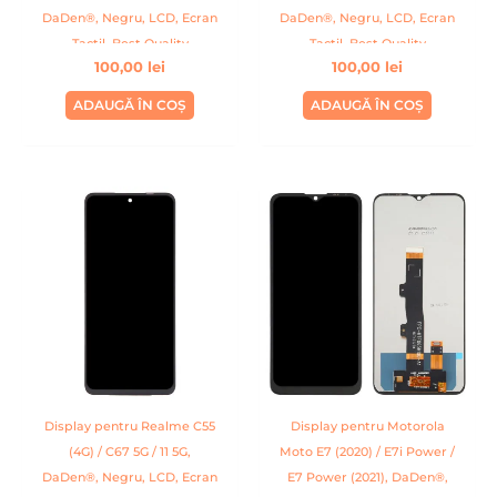
DaDen®, Negru, LCD, Ecran
DaDen®, Negru, LCD, Ecran
Tactil, Best Quality
Tactil, Best Quality
100,00
lei
100,00
lei
ADAUGĂ ÎN COȘ
ADAUGĂ ÎN COȘ
Display pentru Realme C55
Display pentru Motorola
(4G) / C67 5G / 11 5G,
Moto E7 (2020) / E7i Power /
DaDen®, Negru, LCD, Ecran
E7 Power (2021), DaDen®,