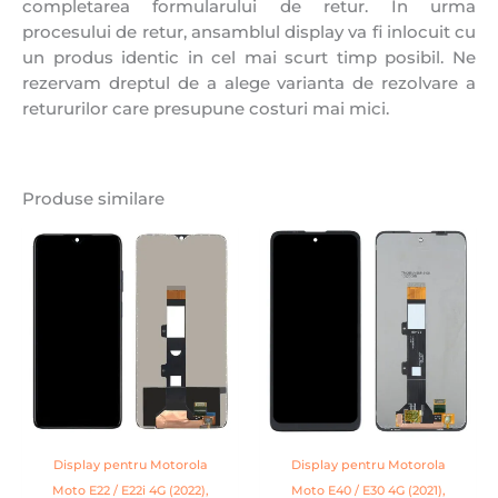
completarea formularului de retur. In urma
procesului de retur, ansamblul display va fi inlocuit cu
un produs identic in cel mai scurt timp posibil. Ne
rezervam dreptul de a alege varianta de rezolvare a
retururilor care presupune costuri mai mici.
Produse similare
Display pentru Motorola
Display pentru Motorola
Moto E22 / E22i 4G (2022),
Moto E40 / E30 4G (2021),