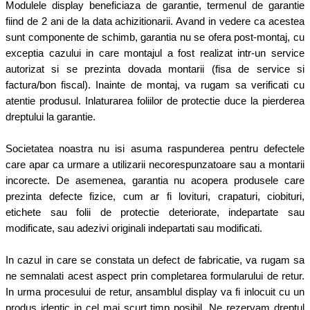
Modulele display beneficiaza de garantie, termenul de garantie
fiind de 2 ani de la data achizitionarii. Avand in vedere ca acestea
sunt componente de schimb, garantia nu se ofera post-montaj, cu
exceptia cazului in care montajul a fost realizat intr-un service
autorizat si se prezinta dovada montarii (fisa de service si
factura/bon fiscal). Inainte de montaj, va rugam sa verificati cu
atentie produsul. Inlaturarea foliilor de protectie duce la pierderea
dreptului la garantie.
Societatea noastra nu isi asuma raspunderea pentru defectele
care apar ca urmare a utilizarii necorespunzatoare sau a montarii
incorecte. De asemenea, garantia nu acopera produsele care
prezinta defecte fizice, cum ar fi lovituri, crapaturi, ciobituri,
etichete sau folii de protectie deteriorate, indepartate sau
modificate, sau adezivi originali indepartati sau modificati.
In cazul in care se constata un defect de fabricatie, va rugam sa
ne semnalati acest aspect prin completarea formularului de retur.
In urma procesului de retur, ansamblul display va fi inlocuit cu un
produs identic in cel mai scurt timp posibil. Ne rezervam dreptul