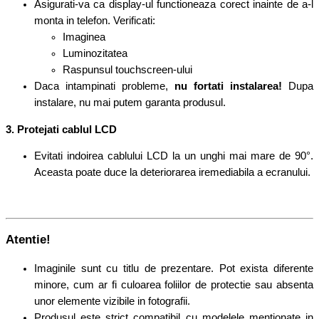
Asigurati-va ca display-ul functioneaza corect inainte de a-l
monta in telefon. Verificati:
Imaginea
Luminozitatea
Raspunsul touchscreen-ului
Daca intampinati probleme,
n
u fortati instalarea!
Dupa
instalare, nu mai putem garanta produsul.
3. Protejati cablul LCD
Evitati indoirea cablului LCD la un unghi mai mare de 90°.
Aceasta poate duce la deteriorarea iremediabila a ecranului.
Atentie!
Imaginile sunt cu titlu de prezentare. Pot exista diferente
minore, cum ar fi culoarea foliilor de protectie sau absenta
unor elemente vizibile in fotografii.
Produsul este strict compatibil cu modelele mentionate in