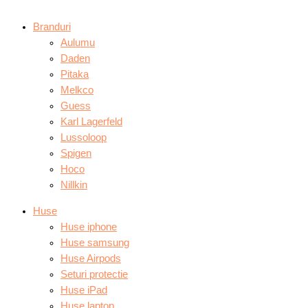
Branduri
Aulumu
Daden
Pitaka
Melkco
Guess
Karl Lagerfeld
Lussoloop
Spigen
Hoco
Nillkin
Huse
Huse iphone
Huse samsung
Huse Airpods
Seturi protectie
Huse iPad
Huse laptop