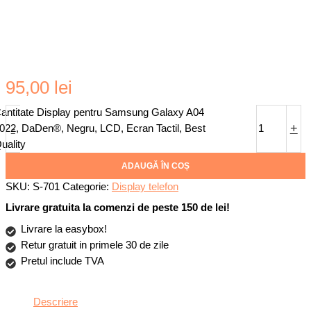
95,00
lei
antitate Display pentru Samsung Galaxy A04
-
+
022, DaDen®, Negru, LCD, Ecran Tactil, Best
uality
ADAUGĂ ÎN COȘ
SKU:
S-701
Categorie:
Display telefon
Livrare gratuita la comenzi de peste 150 de lei!
Livrare la easybox!
Retur gratuit in primele 30 de zile
Pretul include TVA
Descriere