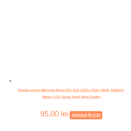
Display pentru Motorola Moto E32 / G22 / E32s / E22s (2022), DaDen®,
Negru, LCD, Ecran Tactil, Best Quality
95,00
lei
ADAUGĂ ÎN COȘ