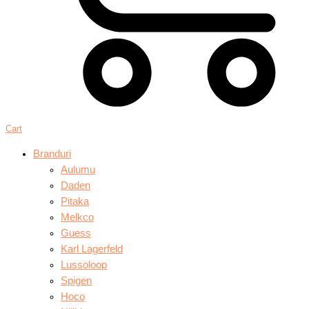
Cart
Branduri
Aulumu
Daden
Pitaka
Melkco
Guess
Karl Lagerfeld
Lussoloop
Spigen
Hoco