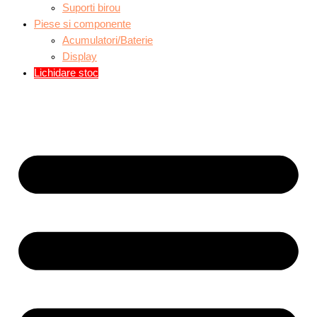
Suporti birou
Piese si componente
Acumulatori/Baterie
Display
Lichidare stoc