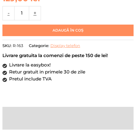
Display
pentru
-
+
Realme
12
5G
ADAUGĂ ÎN COȘ
/
12X
SKU:
R-163
Categorie:
Display telefon
5G
Livrare gratuita la comenzi de peste 150 de lei!
/
C67
Livrare la easybox!
4G
Retur gratuit in primele 30 de zile
/
Pretul include TVA
Nazro
70X
5G,
DaDen®,
Descriere
Negru,
LCD,
Recenzii (0)
Ecran
Tactil,