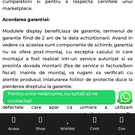
cumparatorii si pentru a respecta cerintele unui
marketplace.
Acordarea garantiei:
Modulele display beneficiaza de garantie, termenul de
garantie fiind de 2 ani de la data achizitionarii. Avand in
vedere ca acestea sunt componente de schimb, garantia
nu se ofera post-montaj, cu exceptia cazului in care
montajul a fost realizat intr-un service autorizat si se
prezinta dovada montarii (fisa de service si factura/bon
fiscal). Inainte de montaj, va rugam sa verificati cu
atentie produsul. Inlaturarea foliilor de protectie duce la
pierderea dreptului la garantie.
Pentru orice nelămurire, nu ezitați să ne
Societatea noastra nu isi asuma raspunderea pentru
contactați!
defectele care apar ca urmare a utilizarii
necorespunzatoare sau a montarii incorecte. De
asemenea, garantia nu acopera produsele care prezinta
defecte fizice, cum ar fi lovituri, crapaturi, ciobituri,
Acasa
Shop
Wishlist
Cont
Cos
etichete sau folii de protectie deteriorate, indepartate