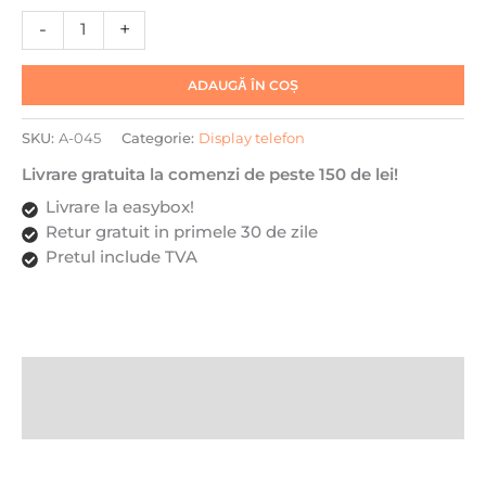
pentru
-
+
iPhone
11
ADAUGĂ ÎN COȘ
Pro,
DaDen®,
SKU:
A-045
Categorie:
Display telefon
Negru,
GX
Livrare gratuita la comenzi de peste 150 de lei!
OLED,
Livrare la easybox!
Ecran
Retur gratuit in primele 30 de zile
Tactil,
Pretul include TVA
Best
Quality
Descriere
Recenzii (0)