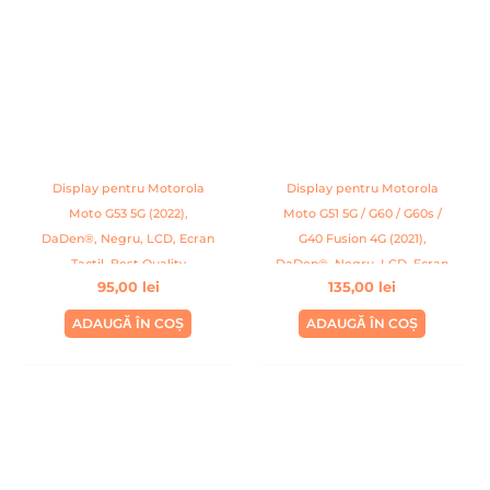
Display pentru Motorola
Display pentru Motorola
Moto G53 5G (2022),
Moto G51 5G / G60 / G60s /
DaDen®, Negru, LCD, Ecran
G40 Fusion 4G (2021),
Tactil, Best Quality
DaDen®, Negru, LCD, Ecran
95,00
lei
135,00
lei
Tactil, Best Quality
ADAUGĂ ÎN COȘ
ADAUGĂ ÎN COȘ