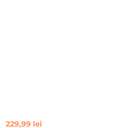
Cantitate
229,99
lei
Display