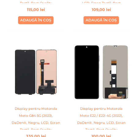
Tactil, Best Quality
LCD, Ecran Tactil, Best
115,00
lei
109,00
lei
Quality
ADAUGĂ ÎN COȘ
ADAUGĂ ÎN COȘ
Display pentru Motorola
Display pentru Motorola
Moto G84 5G (2023),
Moto E22 / E22i 4G (2022),
DaDen®, Negru, LCD, Ecran
DaDen®, Negru, LCD, Ecran
Tactil, Best Quality
Tactil, Best Quality
335,00
lei
100,00
lei