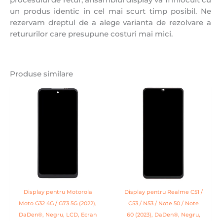
un produs identic in cel mai scurt timp posibil. Ne
rezervam dreptul de a alege varianta de rezolvare a
retururilor care presupune costuri mai mici.
Produse similare
Display pentru Motorola
Display pentru Realme C51 /
Moto G32 4G / G73 5G (2022),
C53 / N53 / Note 50 / Note
DaDen®, Negru, LCD, Ecran
60 (2023), DaDen®, Negru,