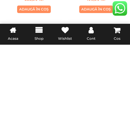
ADAUGĂ ÎN COȘ
ADAUGĂ ÎN COȘ
Acasa
Shop
Wishlist
Cont
Cos
INFORMATII UTILE
LEGAL
Livrare
Termeni & Conditii
Politica de retur
Confidentialitate
Formular de retur
Politica Cookies
Garanție și conformitate
reclamatiisal.anpc.ro
PremiumCell.Ro © 2024 • Toate Drepturile Rezervate