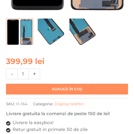
Cantitate
399,99
lei
Display
pentru
-
+
Huawei
Mate
ADAUGĂ ÎN COȘ
20
Pro
SKU:
H-164
Categorie:
Display telefon
(2018),
DaDen®,
Livrare gratuita la comenzi de peste 150 de lei!
Negru,
Livrare la easybox!
LCD,
Retur gratuit in primele 30 de zile
Ecran